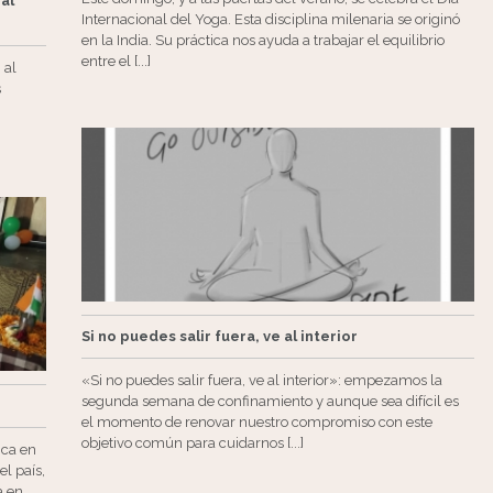
al
Internacional del Yoga. Esta disciplina milenaria se originó
en la India. Su práctica nos ayuda a trabajar el equilibrio
entre el [...]
 al
s
Si no puedes salir fuera, ve al interior
«Si no puedes salir fuera, ve al interior»: empezamos la
segunda semana de confinamiento y aunque sea difícil es
el momento de renovar nuestro compromiso con este
objetivo común para cuidarnos [...]
ica en
el país,
a en