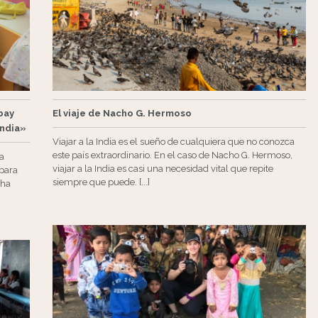
bay
El viaje de Nacho G. Hermoso
India»
Viajar a la India es el sueño de cualquiera que no conozca
este país extraordinario. En el caso de Nacho G. Hermoso,
na
viajar a la India es casi una necesidad vital que repite
 para
siempre que puede. [...]
 ha