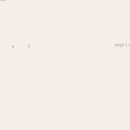
page
1
7