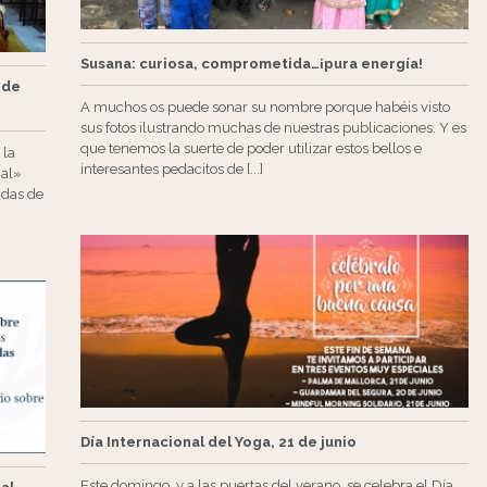
Susana: curiosa, comprometida…¡pura energía!
 de
A muchos os puede sonar su nombre porque habéis visto
sus fotos ilustrando muchas de nuestras publicaciones. Y es
que tenemos la suerte de poder utilizar estos bellos e
 la
interesantes pedacitos de [...]
mal»
idas de
Día Internacional del Yoga, 21 de junio
Este domingo, y a las puertas del verano, se celebra el Día