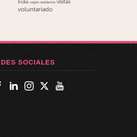
visitas
India
viajes solidarios
voluntariado
EDES SOCIALES