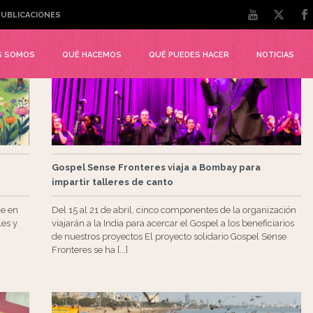
UBLICACIONES
S SOMOS
QUÉ HACEMOS
QUÉ PUEDES HACER
NOTICIAS
Gospel Sense Fronteres viaja a Bombay para
impartir talleres de canto
ue en
Del 15 al 21 de abril, cinco componentes de la organización
les y
viajarán a la India para acercar el Gospel a los beneficiarios
de nuestros proyectos El proyecto solidario Gospel Sense
Fronteres se ha [...]