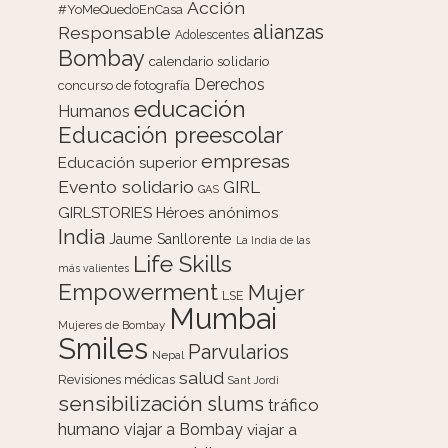
Acción
#YoMeQuedoEnCasa
alianzas
Responsable
Adolescentes
Bombay
calendario solidario
Derechos
concurso de fotografía
educación
Humanos
Educación preescolar
empresas
Educación superior
Evento solidario
GIRL
GAS
GIRLSTORIES
Héroes anónimos
India
Jaume Sanllorente
La India de las
Life Skills
más valientes
Empowerment
Mujer
LSE
Mumbai
Mujeres de Bombay
Smiles
Parvularios
Nepal
salud
Revisiones médicas
Sant Jordi
sensibilización
slums
tráfico
humano
viajar a Bombay
viajar a