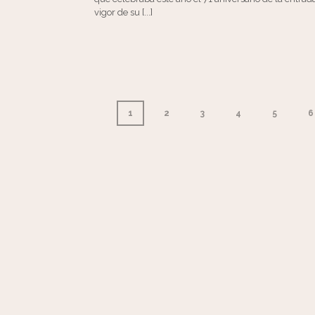
vigor de su [...]
1
2
3
4
5
6