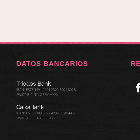
DATOS BANCARIOS
R
Triodos Bank
IBAN: ES75 1491 0001 2320 3004 8025
SWIFT BIC: TRIOESMMXXX
CaixaBank
IBAN: ES05 2100 0777 4202 0020 4439
SWIFT BIC: CAIXESBBXXX