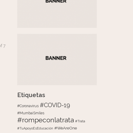
of
7
Etiquetas
#COVID-19
#Coronavirus
#MumbaiSmiles
#rompeconlatrata
#Trata
#WeAreOne
#TuApoyoEsEducación