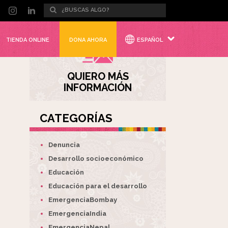
TIENDA ONLINE
DONA AHORA
ESPAÑOL
QUIERO MÁS
INFORMACIÓN
CATEGORÍAS
Denuncia
Desarrollo socioeconómico
Educación
Educación para el desarrollo
EmergenciaBombay
EmergenciaIndia
EmergenciaNepal