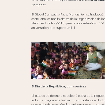
Sonrisas de Bombay se vuelve a adherir al Glob
Compact
El Global Compact o Pacto Mundial (en su traducción
castellano) es una iniciativa de la Organización de la
Naciones Unidas (ONU) que cumple este año su 20º
aniversario y que supone un [...]
El Día de la República, con sonrisas
El pasado 26 de enero se celebró el Día de la Repúbl
India. Es una jornada festiva muy importante en todo 
que celebraba este año el 71 aniversario de la entrad