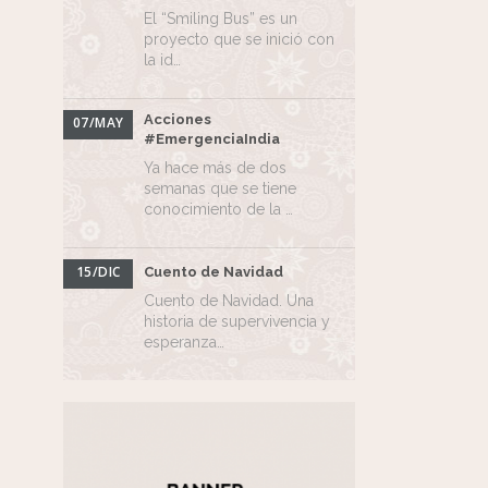
El “Smiling Bus” es un
proyecto que se inició con
la id…
Acciones
07/MAY
#EmergenciaIndia
Ya hace más de dos
semanas que se tiene
conocimiento de la …
15/DIC
Cuento de Navidad
Cuento de Navidad. Una
historia de supervivencia y
esperanza…