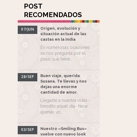
POST
RECOMENDADOS
Origen, evolución y
07/JUN
situación actual de las
castas en la India
En numerosas ocasiones
se nos pregunta por el
peso que tiene…
Buen viaje, querida
28/SEP
Susana. Te llevas y nos
dejas una enorme
cantidad de amor.
Llegaste a nuestra vidas -
bendito aquel día- hace
apenas un…
Nuestro «Smiling Bus»
03/SEP
vuelve con nuevo look