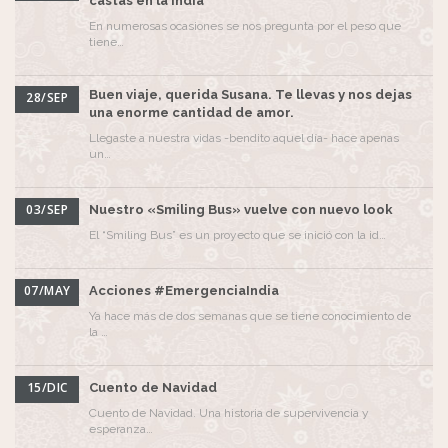
castas en la India
En numerosas ocasiones se nos pregunta por el peso que
tiene…
Buen viaje, querida Susana. Te llevas y nos dejas
28/SEP
una enorme cantidad de amor.
Llegaste a nuestra vidas -bendito aquel día- hace apenas
un…
03/SEP
Nuestro «Smiling Bus» vuelve con nuevo look
El “Smiling Bus” es un proyecto que se inició con la id…
07/MAY
Acciones #EmergenciaIndia
Ya hace más de dos semanas que se tiene conocimiento de
la …
15/DIC
Cuento de Navidad
Cuento de Navidad. Una historia de supervivencia y
esperanza…