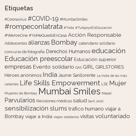
Etiquetas
#COVID-19
#Coronavirus
#MumbaiSmiles
#rompeconlatrata
#Trata
#TuApoyoEsEducación
Acción Responsable
#WeAreOne
#YoMeQuedoEnCasa
Bombay
alianzas
calendario solidario
Adolescentes
educación
Derechos Humanos
concurso de fotografía
Educación preescolar
Educación superior
empresas
Evento solidario
GIRL
GIRLSTORIES
GAS
India
Héroes anónimos
Jaume Sanllorente
La India de las más
Life Skills Empowerment
Mujer
LSE
valientes
Mumbai Smiles
Mujeres de Bombay
Nepal
Parvularios
salud
Revisiones médicas
Sant Jordi
sensibilización
slums
tráfico humano
viajar a
voluntariado
visitas
Bombay
viajar a India
viajes solidarios