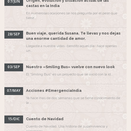
Origen, evolución y situación actual de las
07/JUN
castas en la India
En numerosas ocasiones se nos pregunta por el peso que
tiene…
Buen viaje, querida Susana. Te llevas y nos dejas
28/SEP
una enorme cantidad de amor.
Llegaste a nuestra vidas -bendito aquel día- hace apenas
un…
03/SEP
Nuestro «Smiling Bus» vuelve con nuevo look
El “Smiling Bus” es un proyecto que se inició con la id…
07/MAY
Acciones #EmergenciaIndia
Ya hace más de dos semanas que se tiene conocimiento de
la …
15/DIC
Cuento de Navidad
Cuento de Navidad. Una historia de supervivencia y