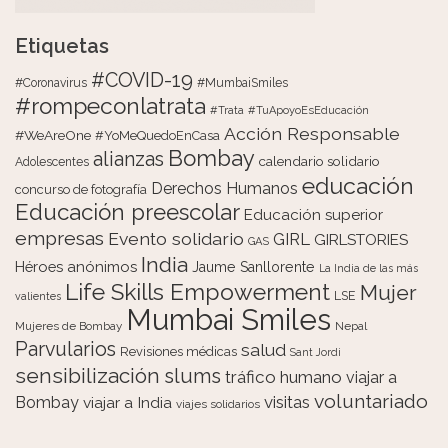
Etiquetas
#COVID-19
#Coronavirus
#MumbaiSmiles
#rompeconlatrata
#Trata
#TuApoyoEsEducación
Acción Responsable
#WeAreOne
#YoMeQuedoEnCasa
Bombay
alianzas
calendario solidario
Adolescentes
educación
Derechos Humanos
concurso de fotografía
Educación preescolar
Educación superior
empresas
Evento solidario
GIRL
GIRLSTORIES
GAS
India
Héroes anónimos
Jaume Sanllorente
La India de las más
Life Skills Empowerment
Mujer
LSE
valientes
Mumbai Smiles
Mujeres de Bombay
Nepal
Parvularios
salud
Revisiones médicas
Sant Jordi
sensibilización
slums
tráfico humano
viajar a
voluntariado
visitas
Bombay
viajar a India
viajes solidarios