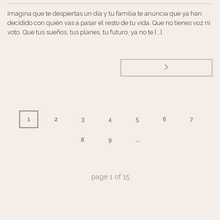
Imagina que te despiertas un día y tu familia te anuncia que ya han
decidido con quién vas a pasar el resto de tu vida. Que no tienes voz ni
voto. Que tus sueños, tus planes, tu futuro, ya no te [...]
1
2
3
4
5
6
7
8
9
...
page
1
of
15