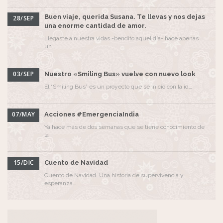
Buen viaje, querida Susana. Te llevas y nos dejas
28/SEP
una enorme cantidad de amor.
Llegaste a nuestra vidas -bendito aquel día- hace apenas
un…
03/SEP
Nuestro «Smiling Bus» vuelve con nuevo look
El “Smiling Bus” es un proyecto que se inició con la id…
07/MAY
Acciones #EmergenciaIndia
Ya hace más de dos semanas que se tiene conocimiento de
la …
15/DIC
Cuento de Navidad
Cuento de Navidad. Una historia de supervivencia y
esperanza…