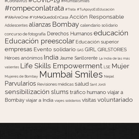
#COVID-19
#Coronavirus
#MumbaiSmiles
#rompeconlatrata
#Trata
#TuApoyoEsEducación
Acción Responsable
#WeAreOne
#YoMeQuedoEnCasa
Bombay
alianzas
calendario solidario
Adolescentes
educación
Derechos Humanos
concurso de fotografía
Educación preescolar
Educación superior
empresas
Evento solidario
GIRL
GIRLSTORIES
GAS
India
Héroes anónimos
Jaume Sanllorente
La India de las más
Life Skills Empowerment
Mujer
LSE
valientes
Mumbai Smiles
Mujeres de Bombay
Nepal
Parvularios
salud
Revisiones médicas
Sant Jordi
sensibilización
slums
tráfico humano
viajar a
voluntariado
visitas
Bombay
viajar a India
viajes solidarios