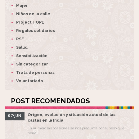
Mujer
Niños de la calle
Project HOPE
Regalos solidarios
RSE
Salud
Sensibilización
Sin categorizar
Trata de personas
Voluntariado
POST RECOMENDADOS
Origen, evolución y situación actual de las
07/JUN
castas en la India
En numerosas ocasiones se nos pregunta por el peso que
tiene…