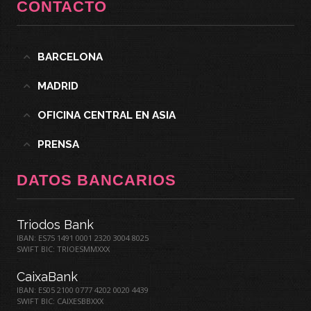
CONTACTO
BARCELONA
MADRID
OFICINA CENTRAL EN ASIA
PRENSA
DATOS BANCARIOS
Triodos Bank
IBAN: ES75 1491 0001 2320 3004 8025
SWIFT BIC: TRIOESMMXXX
CaixaBank
IBAN: ES05 2100 0777 4202 0020 4439
SWIFT BIC: CAIXESBBXXX