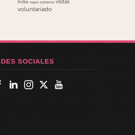
visitas
India
viajes solidarios
voluntariado
EDES SOCIALES