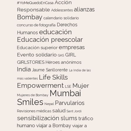
Acción
#YoMeQuedoEnCasa
alianzas
Responsable
Adolescentes
Bombay
calendario solidario
Derechos
concurso de fotografía
educación
Humanos
Educación preescolar
empresas
Educación superior
Evento solidario
GIRL
GAS
GIRLSTORIES
Héroes anónimos
India
Jaume Sanllorente
La India de las
Life Skills
más valientes
Empowerment
Mujer
LSE
Mumbai
Mujeres de Bombay
Smiles
Parvularios
Nepal
salud
Revisiones médicas
Sant Jordi
sensibilización
slums
tráfico
humano
viajar a Bombay
viajar a