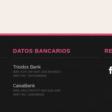
DATOS BANCARIOS
R
Triodos Bank
IBAN: ES75 1491 0001 2320 3004 8025
SWIFT BIC: TRIOESMMXXX
CaixaBank
IBAN: ES05 2100 0777 4202 0020 4439
SWIFT BIC: CAIXESBBXXX