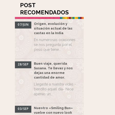
POST
RECOMENDADOS
Origen, evolución y
07/JUN
situación actual de las
castas en la India
En numerosas ocasiones
se nos pregunta por el
peso que tiene…
Buen viaje, querida
28/SEP
Susana. Te llevas y nos
dejas una enorme
cantidad de amor.
Llegaste a nuestra vidas -
bendito aquel día- hace
apenas un…
Nuestro «Smiling Bus»
03/SEP
vuelve con nuevo look