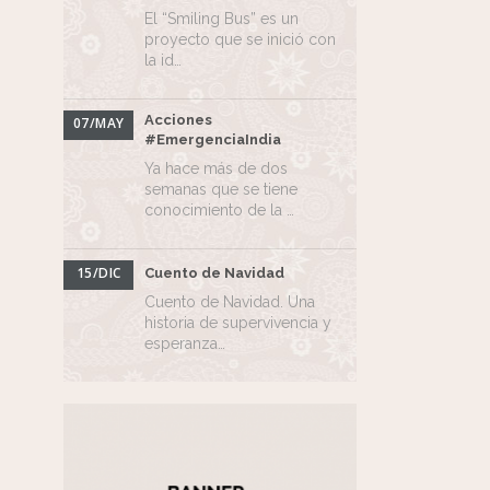
El “Smiling Bus” es un
proyecto que se inició con
la id…
Acciones
07/MAY
#EmergenciaIndia
Ya hace más de dos
semanas que se tiene
conocimiento de la …
15/DIC
Cuento de Navidad
Cuento de Navidad. Una
historia de supervivencia y
esperanza…