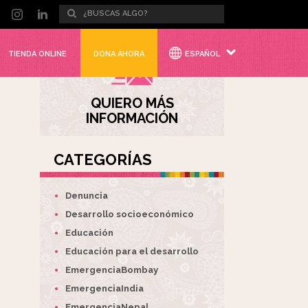
TIENDA ONLINE
DONA AHORA
ESPAÑOL
QUIERO MÁS
INFORMACIÓN
CATEGORÍAS
Denuncia
Desarrollo socioeconómico
Educación
Educación para el desarrollo
EmergenciaBombay
EmergenciaIndia
EmergenciaNepal