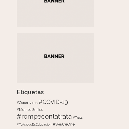
Etiquetas
#COVID-19
#Coronavirus
#MumbaiSmiles
#rompeconlatrata
#Trata
#WeAreOne
#TuApoyoEsEducación