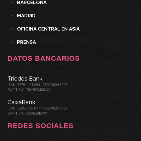
BARCELONA
MADRID
OFICINA CENTRAL EN ASIA
PRENSA
DATOS BANCARIOS
Triodos Bank
IBAN: ES75 1491 0001 2320 3004 8025
SWIFT BIC: TRIOESMMXXX
CaixaBank
IBAN: ES05 2100 0777 4202 0020 4439
SWIFT BIC: CAIXESBBXXX
REDES SOCIALES