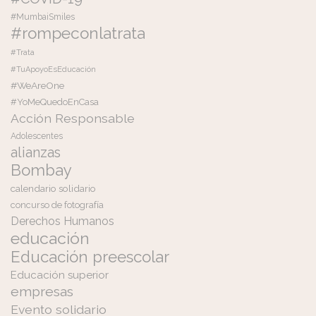
#MumbaiSmiles
#rompeconlatrata
#Trata
#TuApoyoEsEducación
#WeAreOne
#YoMeQuedoEnCasa
Acción Responsable
Adolescentes
alianzas
Bombay
calendario solidario
concurso de fotografía
Derechos Humanos
educación
Educación preescolar
Educación superior
empresas
Evento solidario