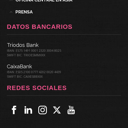
PRENSA
DATOS BANCARIOS
Triodos Bank
IBAN: ES75 1491 0001 2320 3004 8025
SWIFT BIC: TRIOESMMXXX
CaixaBank
IBAN: ES05 2100 0777 4202 0020 4439
SWIFT BIC: CAIXESBBXXX
REDES SOCIALES