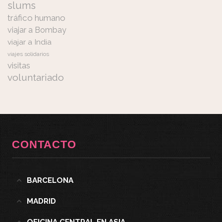
slums
tráfico humano
viajar a Bombay
viajar a India
viajes solidarios
visitas
voluntariado
CONTACTO
BARCELONA
MADRID
OFICINA CENTRAL EN ASIA