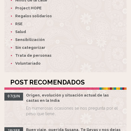
Niños de la calle
Project HOPE
Regalos solidarios
RSE
Salud
Sensibilización
Sin categorizar
Trata de personas
Voluntariado
POST RECOMENDADOS
Origen, evolución y situación actual de las
07/JUN
castas en la India
En numerosas ocasiones se nos pregunta por el
peso que tiene…
Buen viaje, querida Susana. Te llevas y nos dejas
28/SEP