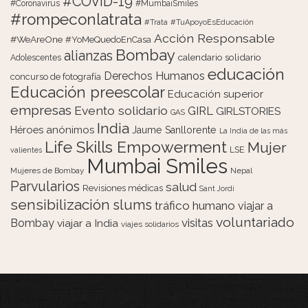
#COVID-19
#Coronavirus
#MumbaiSmiles
#rompeconlatrata
#Trata
#TuApoyoEsEducación
Acción Responsable
#WeAreOne
#YoMeQuedoEnCasa
Bombay
alianzas
calendario solidario
Adolescentes
educación
Derechos Humanos
concurso de fotografía
Educación preescolar
Educación superior
empresas
Evento solidario
GIRL
GIRLSTORIES
GAS
India
Héroes anónimos
Jaume Sanllorente
La India de las más
Life Skills Empowerment
Mujer
LSE
valientes
Mumbai Smiles
Mujeres de Bombay
Nepal
Parvularios
salud
Revisiones médicas
Sant Jordi
sensibilización
slums
tráfico humano
viajar a
voluntariado
visitas
Bombay
viajar a India
viajes solidarios