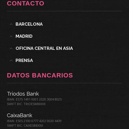
CONTACTO
BARCELONA
MADRID
OFICINA CENTRAL EN ASIA
PRENSA
DATOS BANCARIOS
Triodos Bank
IBAN: ES75 1491 0001 2320 3004 8025
SWIFT BIC: TRIOESMMXXX
CaixaBank
IBAN: ES05 2100 0777 4202 0020 4439
SWIFT BIC: CAIXESBBXXX