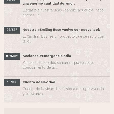
una enorme cantidad de amor.
Llegaste a nuestra vidas -bendito aquel día- hace
apenas un…
03/SEP
Nuestro «Smiling Bus» vuelve con nuevo look
El “Smiling Bus” es un proyecto que se inició con
la id…
07/MAY
Acciones #EmergenciaIndia
Ya hace más de dos semanas que se tiene
conocimiento de la …
15/DIC
Cuento de Navidad
Cuento de Navidad. Una historia de supervivencia
y esperanza…