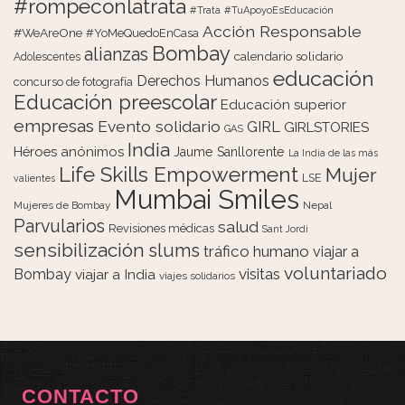
#rompeconlatrata
#Trata
#TuApoyoEsEducación
Acción Responsable
#WeAreOne
#YoMeQuedoEnCasa
Bombay
alianzas
calendario solidario
Adolescentes
educación
Derechos Humanos
concurso de fotografía
Educación preescolar
Educación superior
empresas
Evento solidario
GIRL
GIRLSTORIES
GAS
India
Héroes anónimos
Jaume Sanllorente
La India de las más
Life Skills Empowerment
Mujer
LSE
valientes
Mumbai Smiles
Mujeres de Bombay
Nepal
Parvularios
salud
Revisiones médicas
Sant Jordi
sensibilización
slums
tráfico humano
viajar a
voluntariado
visitas
Bombay
viajar a India
viajes solidarios
CONTACTO