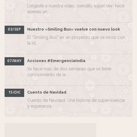
Llegaste a nuestra vidas -bendito aquel día- hace
apenas un…
03/SEP
Nuestro «Smiling Bus» vuelve con nuevo look
El “Smiling Bus” es un proyecto que se inició con
la id…
07/MAY
Acciones #EmergenciaIndia
Ya hace más de dos semanas que se tiene
conocimiento de la …
15/DIC
Cuento de Navidad
Cuento de Navidad. Una historia de supervivencia
y esperanza…