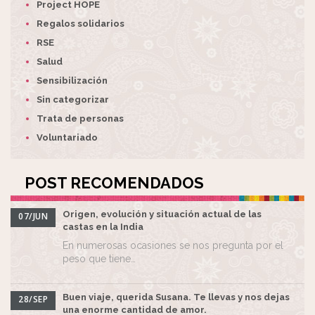
Project HOPE
Regalos solidarios
RSE
Salud
Sensibilización
Sin categorizar
Trata de personas
Voluntariado
POST RECOMENDADOS
Origen, evolución y situación actual de las
07/JUN
castas en la India
En numerosas ocasiones se nos pregunta por el
peso que tiene…
Buen viaje, querida Susana. Te llevas y nos dejas
28/SEP
una enorme cantidad de amor.