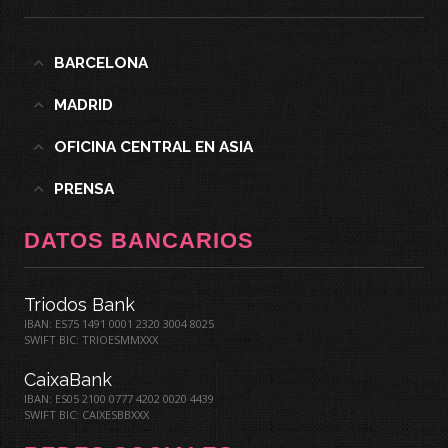
BARCELONA
MADRID
OFICINA CENTRAL EN ASIA
PRENSA
DATOS BANCARIOS
Triodos Bank
IBAN: ES75 1491 0001 2320 3004 8025
SWIFT BIC: TRIOESMMXXX
CaixaBank
IBAN: ES05 2100 0777 4202 0020 4439
SWIFT BIC: CAIXESBBXXX