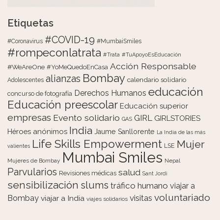
Etiquetas
#COVID-19
#Coronavirus
#MumbaiSmiles
#rompeconlatrata
#Trata
#TuApoyoEsEducación
Acción Responsable
#WeAreOne
#YoMeQuedoEnCasa
Bombay
alianzas
calendario solidario
Adolescentes
educación
Derechos Humanos
concurso de fotografía
Educación preescolar
Educación superior
empresas
Evento solidario
GIRL
GIRLSTORIES
GAS
India
Héroes anónimos
Jaume Sanllorente
La India de las más
Life Skills Empowerment
Mujer
LSE
valientes
Mumbai Smiles
Mujeres de Bombay
Nepal
Parvularios
salud
Revisiones médicas
Sant Jordi
sensibilización
slums
tráfico humano
viajar a
voluntariado
visitas
Bombay
viajar a India
viajes solidarios