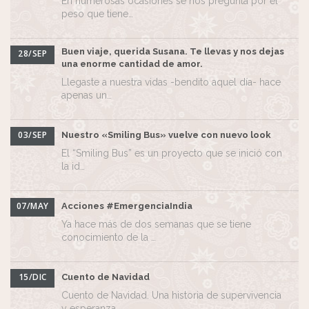
En numerosas ocasiones se nos pregunta por el
peso que tiene…
Buen viaje, querida Susana. Te llevas y nos dejas
28/SEP
una enorme cantidad de amor.
Llegaste a nuestra vidas -bendito aquel día- hace
apenas un…
03/SEP
Nuestro «Smiling Bus» vuelve con nuevo look
El “Smiling Bus” es un proyecto que se inició con
la id…
07/MAY
Acciones #EmergenciaIndia
Ya hace más de dos semanas que se tiene
conocimiento de la …
15/DIC
Cuento de Navidad
Cuento de Navidad. Una historia de supervivencia
y esperanza…