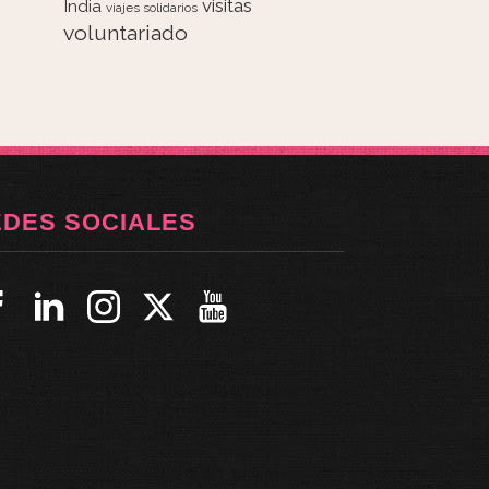
visitas
India
viajes solidarios
voluntariado
EDES SOCIALES