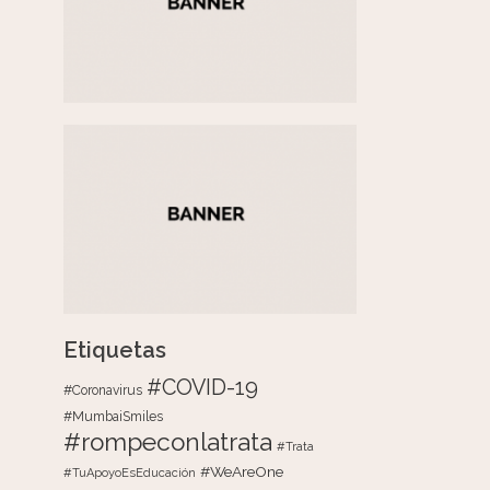
Etiquetas
#COVID-19
#Coronavirus
#MumbaiSmiles
#rompeconlatrata
#Trata
#WeAreOne
#TuApoyoEsEducación