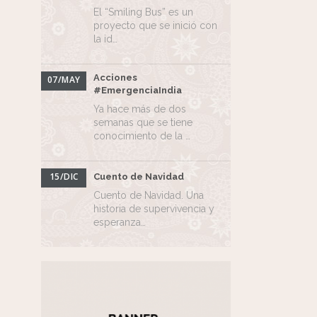
El “Smiling Bus” es un
proyecto que se inició con
la id…
Acciones
07/MAY
#EmergenciaIndia
Ya hace más de dos
semanas que se tiene
conocimiento de la …
15/DIC
Cuento de Navidad
Cuento de Navidad. Una
historia de supervivencia y
esperanza…