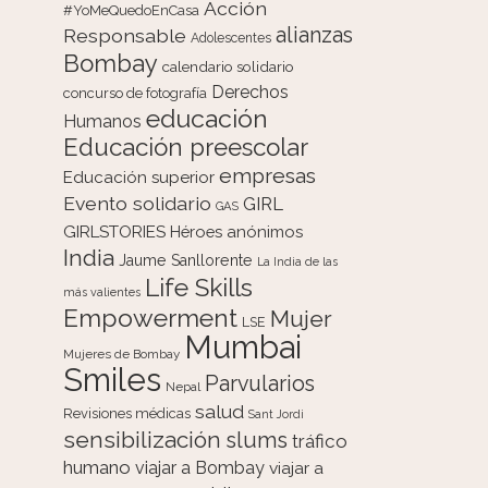
Acción
#YoMeQuedoEnCasa
alianzas
Responsable
Adolescentes
Bombay
calendario solidario
Derechos
concurso de fotografía
educación
Humanos
Educación preescolar
empresas
Educación superior
Evento solidario
GIRL
GAS
GIRLSTORIES
Héroes anónimos
India
Jaume Sanllorente
La India de las
Life Skills
más valientes
Empowerment
Mujer
LSE
Mumbai
Mujeres de Bombay
Smiles
Parvularios
Nepal
salud
Revisiones médicas
Sant Jordi
sensibilización
slums
tráfico
humano
viajar a Bombay
viajar a