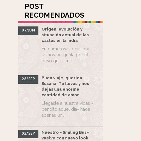
POST
RECOMENDADOS
Origen, evolución y
07/JUN
situación actual de las
castas en la India
En numerosas ocasiones
se nos pregunta por el
peso que tiene…
Buen viaje, querida
28/SEP
Susana. Te llevas y nos
dejas una enorme
cantidad de amor.
Llegaste a nuestra vidas -
bendito aquel día- hace
apenas un…
Nuestro «Smiling Bus»
03/SEP
vuelve con nuevo look