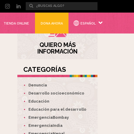
TIENDA ONLINE
DONA AHORA
ESPAÑOL
QUIERO MÁS
INFORMACIÓN
CATEGORÍAS
Denuncia
Desarrollo socioeconómico
Educación
Educación para el desarrollo
EmergenciaBombay
EmergenciaIndia
EmergenciaNepal