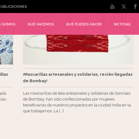
UBLICACIONES
S SOMOS
QUÉ HACEMOS
QUÉ PUEDES HACER
NOTICIAS
illas
¡Mascarillas artesanales y solidarias, recién llegadas
de Bombay!
ala
Las mascarillas de tela artesanales y solidarias de Sonrisas
llas
de Bombay, han sido confeccionadas por mujeres
beneficiarias de nuestros proyectos en la ciudad india en la
que trabajamos. La [...]