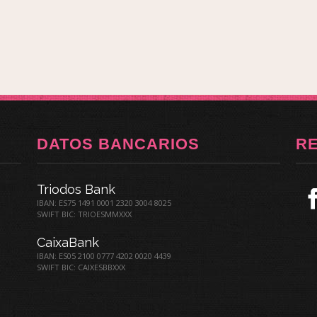
DATOS BANCARIOS
R
Triodos Bank
IBAN: ES75 1491 0001 2320 3004 8025
SWIFT BIC: TRIOESMMXXX
CaixaBank
IBAN: ES05 2100 0777 4202 0020 4439
SWIFT BIC: CAIXESBBXXX