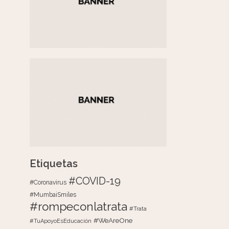
Etiquetas
#COVID-19
#Coronavirus
#MumbaiSmiles
#rompeconlatrata
#Trata
#WeAreOne
#TuApoyoEsEducación