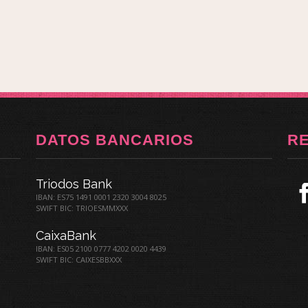
DATOS BANCARIOS
R
Triodos Bank
IBAN: ES75 1491 0001 2320 3004 8025
SWIFT BIC: TRIOESMMXXX
CaixaBank
IBAN: ES05 2100 0777 4202 0020 4439
SWIFT BIC: CAIXESBBXXX