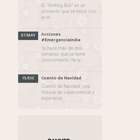
El “Smiling Bus” es un
proyecto que se inició con
la id…
Acciones
07/MAY
#EmergenciaIndia
Ya hace más de dos
semanas que se tiene
conocimiento de la …
15/DIC
Cuento de Navidad
Cuento de Navidad. Una
historia de supervivencia y
esperanza…