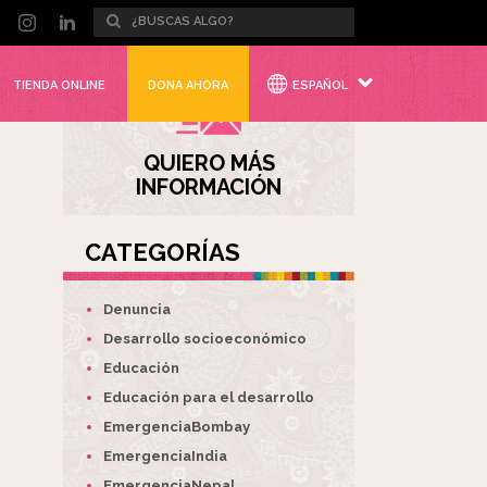
TIENDA ONLINE
DONA AHORA
ESPAÑOL
QUIERO MÁS
INFORMACIÓN
CATEGORÍAS
Denuncia
Desarrollo socioeconómico
Educación
Educación para el desarrollo
EmergenciaBombay
EmergenciaIndia
EmergenciaNepal