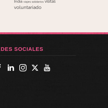
visitas
India
viajes solidarios
voluntariado
EDES SOCIALES