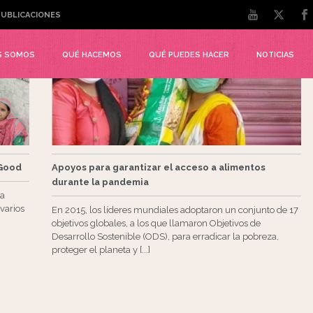
UBLICACIONES
S SOMOS
QUÉ HACEMOS
QUÉ PUEDES HACER
NOTICIAS
 Good
Apoyos para garantizar el acceso a alimentos
durante la pandemia
va
varios
En 2015, los líderes mundiales adoptaron un conjunto de 17
objetivos globales, a los que llamaron Objetivos de
Desarrollo Sostenible (ODS), para erradicar la pobreza,
proteger el planeta y [...]