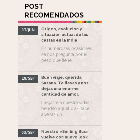
POST
RECOMENDADOS
Origen, evolución y
07/JUN
situación actual de las
castas en la India
En numerosas ocasiones
se nos pregunta por el
peso que tiene…
Buen viaje, querida
28/SEP
Susana. Te llevas y nos
dejas una enorme
cantidad de amor.
Llegaste a nuestra vidas -
bendito aquel día- hace
apenas un…
Nuestro «Smiling Bus»
03/SEP
vuelve con nuevo look