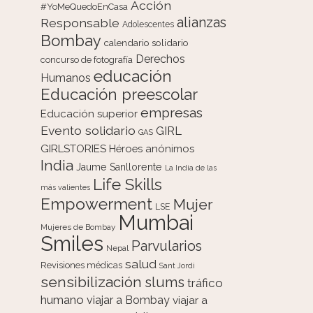
Acción
#YoMeQuedoEnCasa
alianzas
Responsable
Adolescentes
Bombay
calendario solidario
Derechos
concurso de fotografía
educación
Humanos
Educación preescolar
empresas
Educación superior
Evento solidario
GIRL
GAS
GIRLSTORIES
Héroes anónimos
India
Jaume Sanllorente
La India de las
Life Skills
más valientes
Empowerment
Mujer
LSE
Mumbai
Mujeres de Bombay
Smiles
Parvularios
Nepal
salud
Revisiones médicas
Sant Jordi
sensibilización
slums
tráfico
humano
viajar a Bombay
viajar a