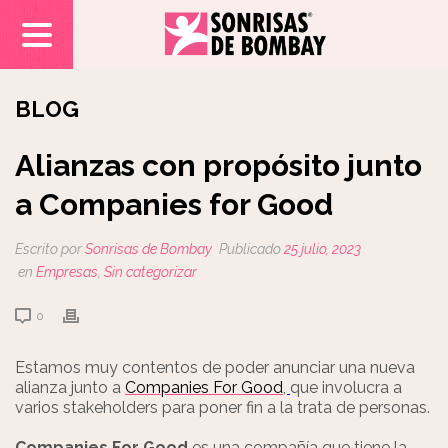
BLOG
Alianzas con propósito junto
a Companies for Good
Escrito por
Sonrisas de Bombay
Publicado
25 julio, 2023
en
Empresas
,
Sin categorizar
0
Estamos muy contentos de poder anunciar una nueva
alianza junto a
Companies For Good
,
que involucra a
varios stakeholders para poner fin a la trata de personas.
Companies For Good
es una compañía que tiene la