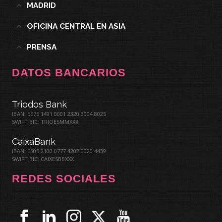
MADRID
OFICINA CENTRAL EN ASIA
PRENSA
DATOS BANCARIOS
Triodos Bank
IBAN: ES75 1491 0001 2320 3004 8025
SWIFT BIC: TRIOESMMXXX
CaixaBank
IBAN: ES05 2100 0777 4202 0020 4439
SWIFT BIC: CAIXESBBXXX
REDES SOCIALES