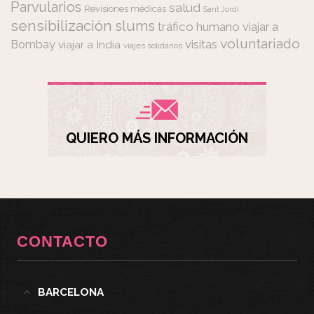
Parvularios
salud
Revisiones médicas
Sant Jordi
sensibilización
slums
tráfico humano
viajar a
voluntariado
visitas
Bombay
viajar a India
viajes solidarios
QUIERO MÁS INFORMACIÓN
CONTACTO
BARCELONA