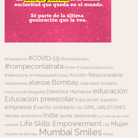
#COVID-19
#Coronavirus
#MumbaiSmiles
#rompeconlatrata
#Trata
#TuApoyoEsEducación
Acción Responsable
#WeAreOne
#YoMeQuedoEnCasa
Bombay
alianzas
calendario solidario
Adolescentes
educación
Derechos Humanos
concurso de fotografía
Educación preescolar
Educación superior
empresas
Evento solidario
GIRL
GIRLSTORIES
GAS
India
Héroes anónimos
Jaume Sanllorente
La India de las más
Life Skills Empowerment
Mujer
LSE
valientes
Mumbai Smiles
Mujeres de Bombay
Nepal