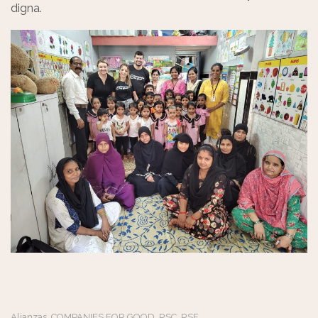
digna.
Alianzas
COMPANIES FOR GOOD
RSC
RSE
,
,
,