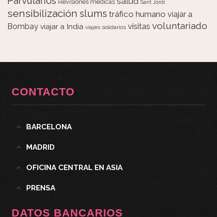
Parvularios
salud
Revisiones médicas
Sant Jordi
sensibilización
slums
tráfico humano
viajar a
voluntariado
visitas
Bombay
viajar a India
viajes solidarios
CONTACTO
BARCELONA
MADRID
OFICINA CENTRAL EN ASIA
PRENSA
DATOS BANCARIOS