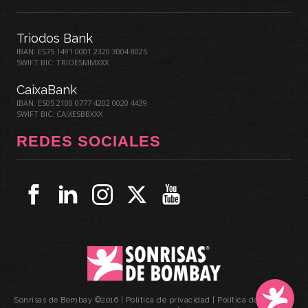
Triodos Bank
IBAN: ES75 1491 0001 2320 3004 8025
SWIFT BIC: TRIOESMMXXX
CaixaBank
IBAN: ES05 2100 0777 4202 0020 4439
SWIFT BIC: CAIXESBBXXX
REDES SOCIALES
Sonrisas de Bombay ©2016 |
Política de privacidad
|
Política de cookies
|