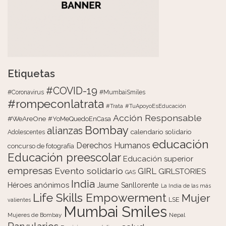
Etiquetas
#COVID-19
#Coronavirus
#MumbaiSmiles
#rompeconlatrata
#Trata
#TuApoyoEsEducación
Acción Responsable
#WeAreOne
#YoMeQuedoEnCasa
Bombay
alianzas
calendario solidario
Adolescentes
educación
Derechos Humanos
concurso de fotografía
Educación preescolar
Educación superior
empresas
Evento solidario
GIRL
GIRLSTORIES
GAS
India
Héroes anónimos
Jaume Sanllorente
La India de las más
Life Skills Empowerment
Mujer
LSE
valientes
Mumbai Smiles
Mujeres de Bombay
Nepal