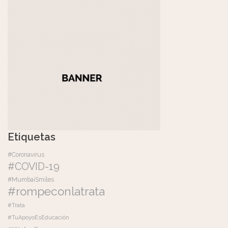
Etiquetas
#Coronavirus
#COVID-19
#MumbaiSmiles
#rompeconlatrata
#Trata
#TuApoyoEsEducación