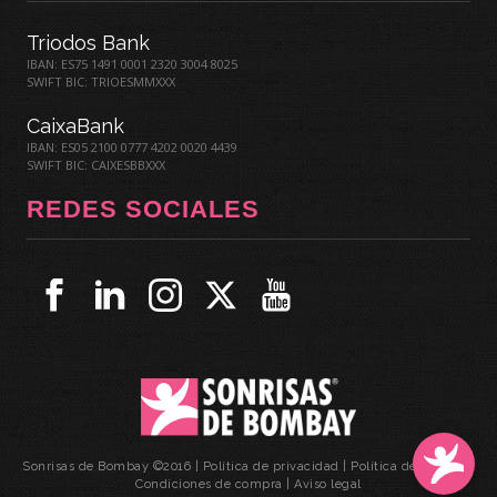
Triodos Bank
IBAN: ES75 1491 0001 2320 3004 8025
SWIFT BIC: TRIOESMMXXX
CaixaBank
IBAN: ES05 2100 0777 4202 0020 4439
SWIFT BIC: CAIXESBBXXX
REDES SOCIALES
Sonrisas de Bombay ©2016 |
Política de privacidad
|
Política de cookies
|
Condiciones de compra
|
Aviso legal