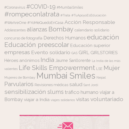
#COVID-19
#Coronavirus
#MumbaiSmiles
#rompeconlatrata
#Trata
#TuApoyoEsEducación
Acción Responsable
#WeAreOne
#YoMeQuedoEnCasa
Bombay
alianzas
calendario solidario
Adolescentes
educación
Derechos Humanos
concurso de fotografía
Educación preescolar
Educación superior
empresas
Evento solidario
GIRL
GIRLSTORIES
GAS
India
Héroes anónimos
Jaume Sanllorente
La India de las más
Life Skills Empowerment
Mujer
LSE
valientes
Mumbai Smiles
Mujeres de Bombay
Nepal
Parvularios
salud
Revisiones médicas
Sant Jordi
sensibilización
slums
tráfico humano
viajar a
voluntariado
visitas
Bombay
viajar a India
viajes solidarios