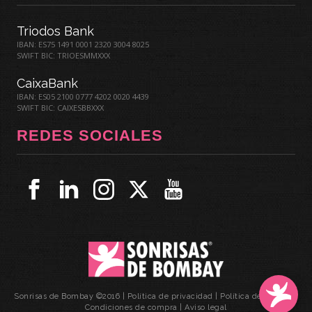
Triodos Bank
IBAN: ES75 1491 0001 2320 3004 8025
SWIFT BIC: TRIOESMMXXX
CaixaBank
IBAN: ES05 2100 0777 4202 0020 4439
SWIFT BIC: CAIXESBBXXX
REDES SOCIALES
Sonrisas de Bombay ©2016 |
Política de privacidad
|
Política de cookies
|
Condiciones de compra
|
Aviso legal