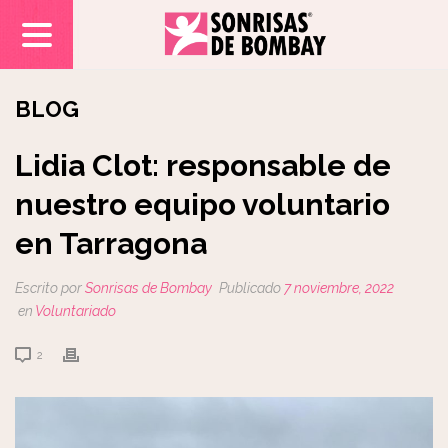
BLOG
Lidia Clot: responsable de
nuestro equipo voluntario
en Tarragona
Escrito por
Sonrisas de Bombay
Publicado
7 noviembre, 2022
en
Voluntariado
2