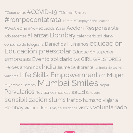
#COVID-19
#Coronavirus
#MumbaiSmiles
#rompeconlatrata
#Trata
#TuApoyoEsEducación
Acción Responsable
#WeAreOne
#YoMeQuedoEnCasa
Bombay
alianzas
calendario solidario
Adolescentes
educación
Derechos Humanos
concurso de fotografía
Educación preescolar
Educación superior
empresas
Evento solidario
GIRL
GIRLSTORIES
GAS
India
Héroes anónimos
Jaume Sanllorente
La India de las más
Life Skills Empowerment
Mujer
LSE
valientes
Mumbai Smiles
Mujeres de Bombay
Nepal
Parvularios
salud
Revisiones médicas
Sant Jordi
sensibilización
slums
tráfico humano
viajar a
voluntariado
visitas
Bombay
viajar a India
viajes solidarios