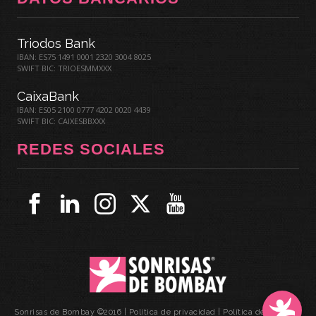
Triodos Bank
IBAN: ES75 1491 0001 2320 3004 8025
SWIFT BIC: TRIOESMMXXX
CaixaBank
IBAN: ES05 2100 0777 4202 0020 4439
SWIFT BIC: CAIXESBBXXX
REDES SOCIALES
Sonrisas de Bombay ©2016 |
Política de privacidad
|
Política de cookies
|