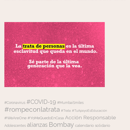
#COVID-19
#Coronavirus
#MumbaiSmiles
#rompeconlatrata
#Trata
#TuApoyoEsEducación
Acción Responsable
#WeAreOne
#YoMeQuedoEnCasa
Bombay
alianzas
calendario solidario
Adolescentes