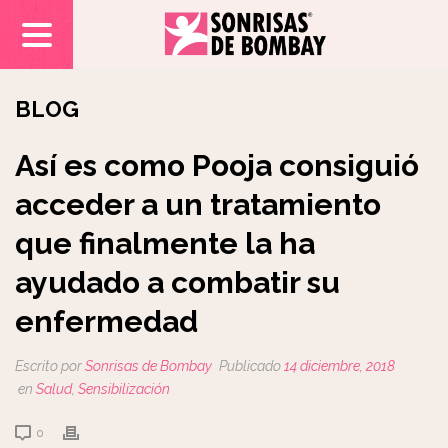
BLOG
Así es como Pooja consiguió
acceder a un tratamiento
que finalmente la ha
ayudado a combatir su
enfermedad
Escrito por
Sonrisas de Bombay
Publicado
14 diciembre, 2018
en
Salud
,
Sensibilización
0