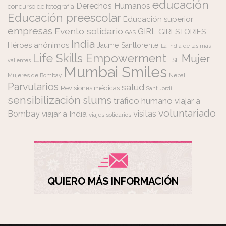
educación
Derechos Humanos
concurso de fotografía
Educación preescolar
Educación superior
empresas
Evento solidario
GIRL
GIRLSTORIES
GAS
India
Héroes anónimos
Jaume Sanllorente
La India de las más
Life Skills Empowerment
Mujer
LSE
valientes
Mumbai Smiles
Mujeres de Bombay
Nepal
Parvularios
salud
Revisiones médicas
Sant Jordi
sensibilización
slums
tráfico humano
viajar a
voluntariado
visitas
Bombay
viajar a India
viajes solidarios
QUIERO MÁS INFORMACIÓN