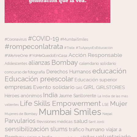
#COVID-19
#Coronavirus
#MumbaiSmiles
#rompeconlatrata
#Trata
#TuApoyoEsEducación
Acción Responsable
#WeAreOne
#YoMeQuedoEnCasa
Bombay
alianzas
calendario solidario
Adolescentes
educación
Derechos Humanos
concurso de fotografía
Educación preescolar
Educación superior
empresas
Evento solidario
GIRL
GIRLSTORIES
GAS
India
Héroes anónimos
Jaume Sanllorente
La India de las más
Life Skills Empowerment
Mujer
LSE
valientes
Mumbai Smiles
Mujeres de Bombay
Nepal
Parvularios
salud
Revisiones médicas
Sant Jordi
sensibilización
slums
tráfico humano
viajar a
voluntariado