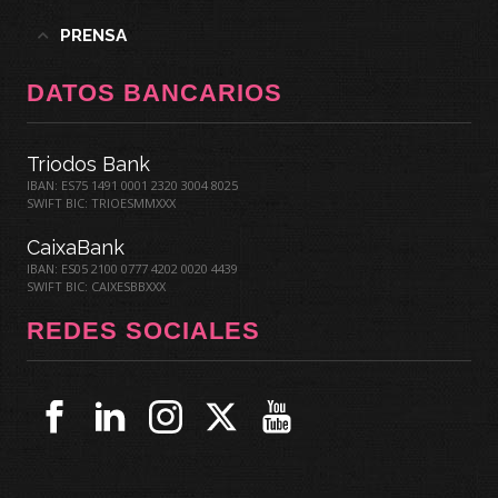
PRENSA
DATOS BANCARIOS
Triodos Bank
IBAN: ES75 1491 0001 2320 3004 8025
SWIFT BIC: TRIOESMMXXX
CaixaBank
IBAN: ES05 2100 0777 4202 0020 4439
SWIFT BIC: CAIXESBBXXX
REDES SOCIALES