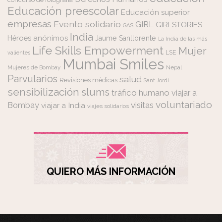
Educación preescolar
Educación superior
empresas
Evento solidario
GIRL
GIRLSTORIES
GAS
India
Héroes anónimos
Jaume Sanllorente
La India de las más
Life Skills Empowerment
Mujer
LSE
valientes
Mumbai Smiles
Mujeres de Bombay
Nepal
Parvularios
salud
Revisiones médicas
Sant Jordi
sensibilización
slums
tráfico humano
viajar a
voluntariado
visitas
Bombay
viajar a India
viajes solidarios
QUIERO MÁS INFORMACIÓN