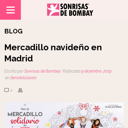
BLOG
Mercadillo navideño en
Madrid
Escrito por
Sonrisas de Bombay
Publicado
9 diciembre, 2019
en
Sensibilización
0