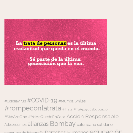
#COVID-19
#Coronavirus
#MumbaiSmiles
#rompeconlatrata
#Trata
#TuApoyoEsEducación
Acción Responsable
#WeAreOne
#YoMeQuedoEnCasa
Bombay
alianzas
calendario solidario
Adolescentes
educación
Derechos Humanos
concurso de fotografía