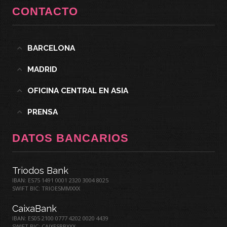
CONTACTO
BARCELONA
MADRID
OFICINA CENTRAL EN ASIA
PRENSA
DATOS BANCARIOS
Triodos Bank
IBAN: ES75 1491 0001 2320 3004 8025
SWIFT BIC: TRIOESMMXXX
CaixaBank
IBAN: ES05 2100 0777 4202 0020 4439
SWIFT BIC: CAIXESBBXXX