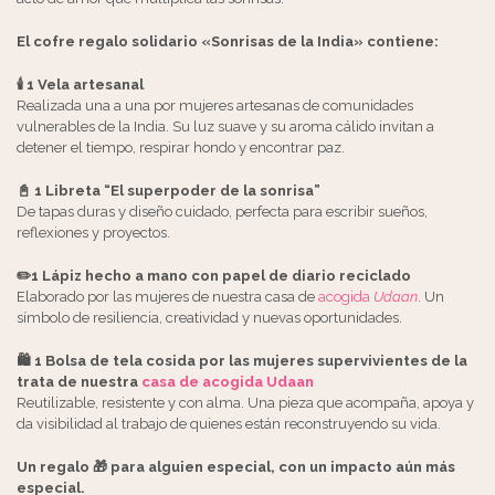
El cofre regalo solidario «Sonrisas de la India» contiene:
🕯️ 1
Vela artesanal
Realizada una a una por mujeres artesanas de comunidades
vulnerables de la India. Su luz suave y su aroma cálido invitan a
detener el tiempo, respirar hondo y encontrar paz.
📓 1
Libreta “El superpoder de la sonrisa”
De tapas duras y diseño cuidado, perfecta para escribir sueños,
reflexiones y proyectos.
✏️1
Lápiz hecho a mano con papel de diario reciclado
Elaborado por las mujeres de nuestra casa de
acogida
Udaan
. Un
símbolo de resiliencia, creatividad y nuevas oportunidades.
🛍️ 1
Bolsa de tela cosida por las mujeres supervivientes de la
trata de nuestra
casa de acogida Udaan
Reutilizable, resistente y con alma. Una pieza que acompaña, apoya y
da visibilidad al trabajo de quienes están reconstruyendo su vida.
Un regalo 🎁 para alguien especial, con un impacto aún más
especial.