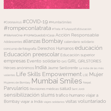
#COVID-19
#Coronavirus
#MumbaiSmiles
#rompeconlatrata
#Trata
#TuApoyoEsEducación
Acción Responsable
#WeAreOne
#YoMeQuedoEnCasa
Bombay
alianzas
calendario solidario
Adolescentes
educación
Derechos Humanos
concurso de fotografía
Educación preescolar
Educación superior
empresas
Evento solidario
GIRL
GIRLSTORIES
GAS
India
Héroes anónimos
Jaume Sanllorente
La India de las más
Life Skills Empowerment
Mujer
LSE
valientes
Mumbai Smiles
Mujeres de Bombay
Nepal
Parvularios
salud
Revisiones médicas
Sant Jordi
sensibilización
slums
tráfico humano
viajar a
voluntariado
visitas
Bombay
viajar a India
viajes solidarios