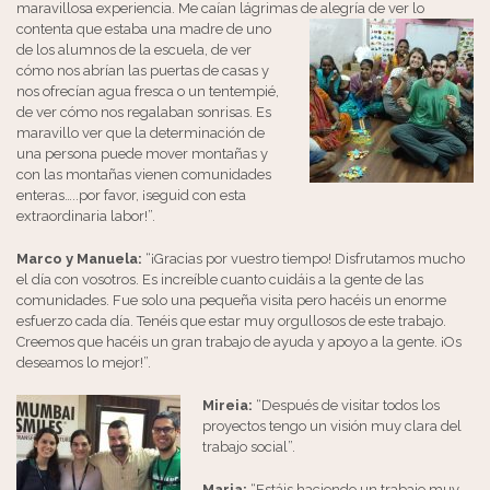
maravillosa experiencia. Me caían lágrimas de alegría de ver lo
contenta que
estaba una madre de uno
de los alumnos de la escuela, de ver
cómo nos abrían las puertas de casas y
nos ofrecían agua fresca o un tentempié,
de ver cómo nos regalaban sonrisas. Es
maravillo ver que la determinación de
una persona puede mover montañas y
con las montañas vienen comunidades
enteras…..por favor, ¡seguid con esta
extraordinaria labor!”.
Marco y Manuela:
“¡Gracias por vuestro tiempo! Disfrutamos mucho
el día con vosotros. Es increíble cuanto cuidáis a la gente de las
comunidades. Fue solo una pequeña visita pero hacéis un enorme
esfuerzo cada día. Tenéis que estar muy orgullosos de este trabajo.
Creemos que hacéis un gran trabajo de ayuda y apoyo a la gente. ¡Os
deseamos lo mejor!”.
Mireia:
“Después de visitar todos los
proyectos tengo un visión muy clara del
trabajo social”.
Maria:
“Estáis haciendo un trabajo muy