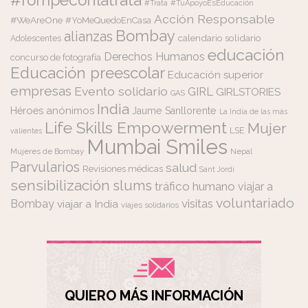
#rompeconlatrata
#Trata
#TuApoyoEsEducación
Acción Responsable
#WeAreOne
#YoMeQuedoEnCasa
Bombay
alianzas
calendario solidario
Adolescentes
educación
Derechos Humanos
concurso de fotografía
Educación preescolar
Educación superior
empresas
Evento solidario
GIRL
GIRLSTORIES
GAS
India
Héroes anónimos
Jaume Sanllorente
La India de las más
Life Skills Empowerment
Mujer
LSE
valientes
Mumbai Smiles
Mujeres de Bombay
Nepal
Parvularios
salud
Revisiones médicas
Sant Jordi
sensibilización
slums
tráfico humano
viajar a
voluntariado
visitas
Bombay
viajar a India
viajes solidarios
QUIERO MÁS INFORMACIÓN