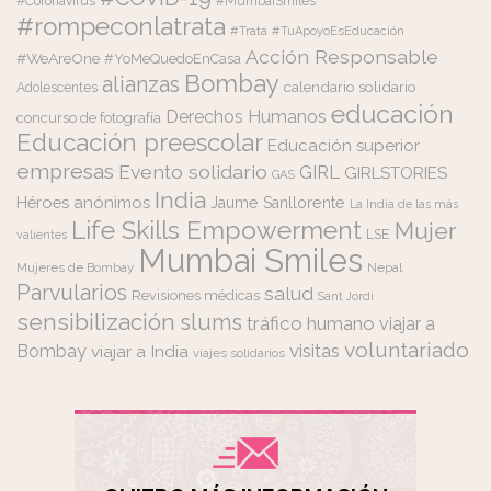
#Coronavirus
#MumbaiSmiles
#rompeconlatrata
#Trata
#TuApoyoEsEducación
Acción Responsable
#WeAreOne
#YoMeQuedoEnCasa
Bombay
alianzas
calendario solidario
Adolescentes
educación
Derechos Humanos
concurso de fotografía
Educación preescolar
Educación superior
empresas
Evento solidario
GIRL
GIRLSTORIES
GAS
India
Héroes anónimos
Jaume Sanllorente
La India de las más
Life Skills Empowerment
Mujer
LSE
valientes
Mumbai Smiles
Mujeres de Bombay
Nepal
Parvularios
salud
Revisiones médicas
Sant Jordi
sensibilización
slums
tráfico humano
viajar a
voluntariado
visitas
Bombay
viajar a India
viajes solidarios