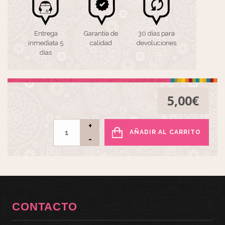
Entrega
Garantía de
30 días para
inmediata 5
calidad
devoluciones
días
5,00
€
AÑADIR AL CARRITO
CONTACTO