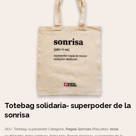
Totebag solidaria- superpoder de la
sonrisa
SKU:
Totebag-superpoder
Categoría:
Regala Sonrisas
Etiquetas:
bolsa