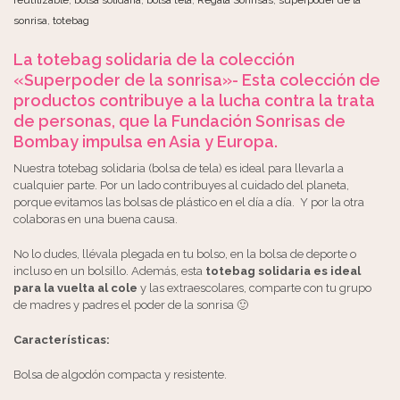
reutilizable
,
bolsa solidaria
,
bolsa tela
,
Regala Sonrisas
,
superpoder de la
sonrisa
,
totebag
La totebag solidaria de la colección
«Superpoder de la sonrisa»- Esta colección de
productos contribuye a la lucha contra la trata
de personas, que la Fundación Sonrisas de
Bombay impulsa en Asia y Europa.
Nuestra totebag solidaria (bolsa de tela) es ideal para llevarla a
cualquier parte. Por un lado contribuyes al cuidado del planeta,
porque evitamos las bolsas de plástico en el día a día. Y por la otra
colaboras en una buena causa.
No lo dudes, llévala plegada en tu bolso, en la bolsa de deporte o
incluso en un bolsillo. Además, esta
totebag solidaria es ideal
para la vuelta al cole
y las extraescolares, comparte con tu grupo
de madres y padres el poder de la sonrisa 🙂
Características:
Bolsa de algodón compacta y resistente.