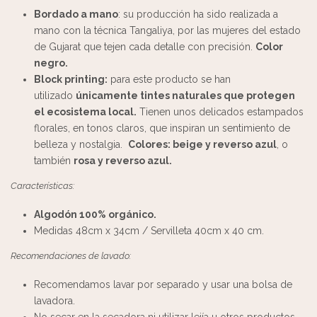
Bordado a mano
: su producción ha sido realizada a
mano con la técnica Tangaliya, por las mujeres del estado
de Gujarat que tejen cada detalle con precisión.
Color
negro.
Block printing:
para este producto se han
utilizado
únicamente tintes naturales que protegen
el ecosistema local.
Tienen unos delicados estampados
florales, en tonos claros, que inspiran un sentimiento de
belleza y nostalgia.
Colores: beige y reverso azul
, o
también
rosa y reverso azul.
Características:
Algodón 100% orgánico.
Medidas 48cm x 34cm / Servilleta 40cm x 40 cm.
Recomendaciones de lavado:
Recomendamos lavar por separado y usar una bolsa de
lavadora.
No secar en la secadora ni utilizar lejía u otros productos