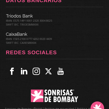
DATOS BANCARIOS
Triodos Bank
IBAN: ES75 1491 0001 2320 3004 8025
SWIFT BIC: TRIOESMMXXX
CaixaBank
IBAN: ES05 2100 0777 4202 0020 4439
SWIFT BIC: CAIXESBBXXX
REDES SOCIALES
Sonrisas de Bombay ©2016 |
Política de privacidad
|
Política de cookies
|