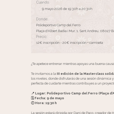
Cuando:
9 mayo 2026 de 19:30h a 20:30h
Donde:
Polideportivo Camp del Ferro
Plaça d'Albert Badia i Mur, 1, Sant Andreu, 08027 
Precio:
12€ inscripción - 20€ inscripción + camiseta
¿Te apetece entrenar mientras apoyas una buena caus
Te invitamos a la
III edición de la Masterclass sol
los niveles, donde disfrutarás de una sesión dinámica y
perfecta de cuidarte mientras contribuyes a un proyecto
📍 Lugar: Polideportivo Camp del Ferro (Plaça d’A
🗓 Fecha: 9 de mayo
🕖 Hora: 19:30 h
La sesión estará dirigida por Dani de Paco, creador d