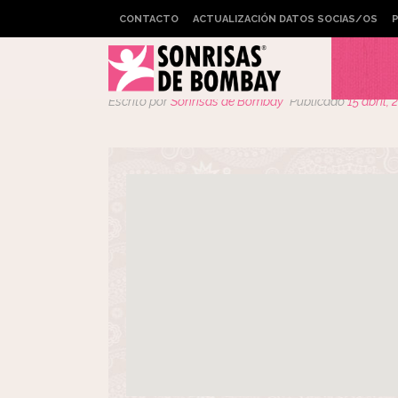
CONTACTO
ACTUALIZACIÓN DATOS SOCIAS/OS
P
III Edición masterclas
Escrito por
Sonrisas de Bombay
Publicado
15 abril,