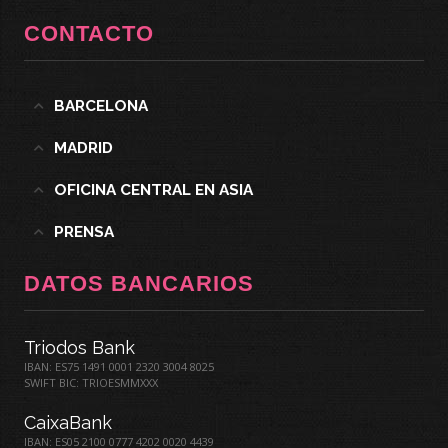
CONTACTO
BARCELONA
MADRID
OFICINA CENTRAL EN ASIA
PRENSA
DATOS BANCARIOS
Triodos Bank
IBAN: ES75 1491 0001 2320 3004 8025
SWIFT BIC: TRIOESMMXXX
CaixaBank
IBAN: ES05 2100 0777 4202 0020 4439