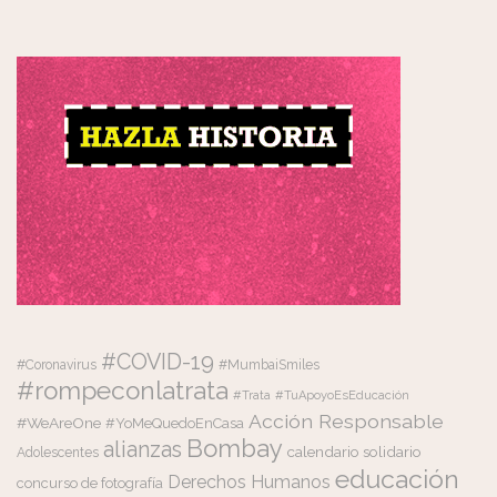
#COVID-19
#Coronavirus
#MumbaiSmiles
#rompeconlatrata
#Trata
#TuApoyoEsEducación
Acción Responsable
#WeAreOne
#YoMeQuedoEnCasa
Bombay
alianzas
calendario solidario
Adolescentes
educación
Derechos Humanos
concurso de fotografía