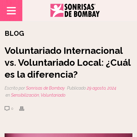
BLOG
Voluntariado Internacional
vs. Voluntariado Local: ¿Cuál
es la diferencia?
Escrito por
Sonrisas de Bombay
Publicado
29 agosto, 2024
en
Sensibilización
,
Voluntariado
0