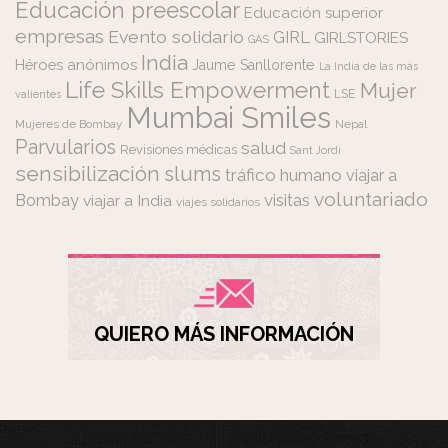
Educación preescolar
Educación superior
empresas
Evento solidario
GIRL
GIRLSTORIES
GAS
India
Héroes anónimos
Jaume Sanllorente
La India de las más
Life Skills Empowerment
Mujer
LSE
valientes
Mumbai Smiles
Mujeres de Bombay
Nepal
Parvularios
salud
Revisiones médicas
Sant Jordi
sensibilización
slums
tráfico humano
viajar a
voluntariado
visitas
Bombay
viajar a India
viajes solidarios
QUIERO MÁS INFORMACIÓN