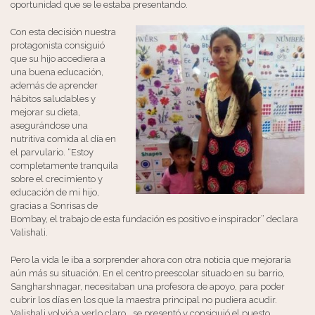
oportunidad que se le estaba presentando.
Con esta decisión nuestra
protagonista consiguió
que su hijo accediera a
una buena educación,
además de aprender
hábitos saludables y
mejorar su dieta,
asegurándose una
nutritiva comida al día en
el parvulario. “Estoy
completamente tranquila
sobre el crecimiento y
educación de mi hijo,
gracias a Sonrisas de
Bombay, el trabajo de esta fundación es positivo e inspirador” declara
Valishali.
Pero la vida le iba a sorprender ahora con otra noticia que mejoraría
aún más su situación. En el centro preescolar situado en su barrio,
Sangharshnagar, necesitaban una profesora de apoyo, para poder
cubrir los días en los que la maestra principal no pudiera acudir.
Valishali volvió a verlo claro… se presentó y consiguió el puesto,