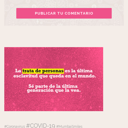
#COVID-19
#Coronavirus
#MumbaiSmiles