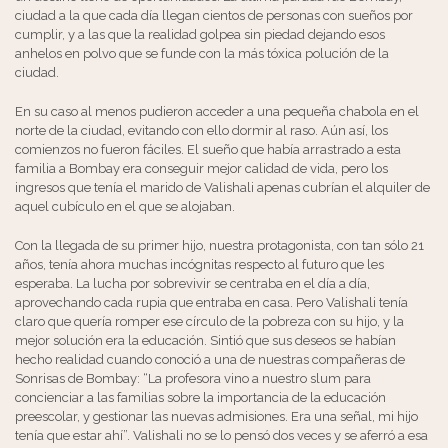
ciudad a la que cada día llegan cientos de personas con sueños por
cumplir, y a las que la realidad golpea sin piedad dejando esos
anhelos en polvo que se funde con la más tóxica polución de la
ciudad.
En su caso al menos pudieron acceder a una pequeña chabola en el
norte de la ciudad, evitando con ello dormir al raso. Aún así, los
comienzos no fueron fáciles. El sueño que había arrastrado a esta
familia a Bombay era conseguir mejor calidad de vida, pero los
ingresos que tenía el marido de Valishali apenas cubrían el alquiler de
aquel cubículo en el que se alojaban.
Con la llegada de su primer hijo, nuestra protagonista, con tan sólo 21
años, tenía ahora muchas incógnitas respecto al futuro que les
esperaba. La lucha por sobrevivir se centraba en el día a día,
aprovechando cada rupia que entraba en casa. Pero Valishali tenía
claro que quería romper ese círculo de la pobreza con su hijo, y la
mejor solución era la educación. Sintió que sus deseos se habían
hecho realidad cuando conoció a una de nuestras compañeras de
Sonrisas de Bombay: “La profesora vino a nuestro slum para
concienciar a las familias sobre la importancia de la educación
preescolar, y gestionar las nuevas admisiones. Era una señal, mi hijo
tenía que estar ahí”. Valishali no se lo pensó dos veces y se aferró a esa