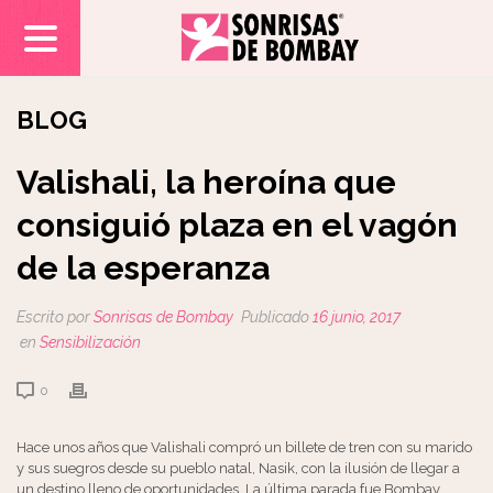
BLOG
Valishali, la heroína que
consiguió plaza en el vagón
de la esperanza
Escrito por
Sonrisas de Bombay
Publicado
16 junio, 2017
en
Sensibilización
0
Hace unos años que Valishali compró un billete de tren con su marido
y sus suegros desde su pueblo natal, Nasik, con la ilusión de llegar a
un destino lleno de oportunidades. La última parada fue Bombay,