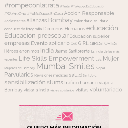
#rompeconlatrata
#Trata
#TuApoyoEsEducación
Acción Responsable
#WeAreOne
#YoMeQuedoEnCasa
Bombay
alianzas
calendario solidario
Adolescentes
educación
Derechos Humanos
concurso de fotografía
Educación preescolar
Educación superior
empresas
Evento solidario
GIRL
GIRLSTORIES
GAS
India
Héroes anónimos
Jaume Sanllorente
La India de las más
Life Skills Empowerment
Mujer
LSE
valientes
Mumbai Smiles
Mujeres de Bombay
Nepal
Parvularios
salud
Revisiones médicas
Sant Jordi
sensibilización
slums
tráfico humano
viajar a
voluntariado
visitas
Bombay
viajar a India
viajes solidarios