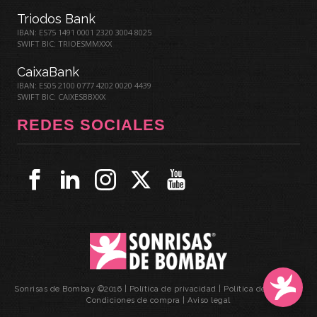
Triodos Bank
IBAN: ES75 1491 0001 2320 3004 8025
SWIFT BIC: TRIOESMMXXX
CaixaBank
IBAN: ES05 2100 0777 4202 0020 4439
SWIFT BIC: CAIXESBBXXX
REDES SOCIALES
Sonrisas de Bombay ©2016 |
Política de privacidad
|
Política de cookies
|
Condiciones de compra
|
Aviso legal