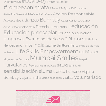
#COVID-19
#Coronavirus
#MumbaiSmiles
#rompeconlatrata
#Trata
#TuApoyoEsEducación
Acción Responsable
#WeAreOne
#YoMeQuedoEnCasa
Bombay
alianzas
calendario solidario
Adolescentes
educación
Derechos Humanos
concurso de fotografía
Educación preescolar
Educación superior
empresas
Evento solidario
GIRL
GIRLSTORIES
GAS
India
Héroes anónimos
Jaume Sanllorente
La India de las más
Life Skills Empowerment
Mujer
LSE
valientes
Mumbai Smiles
Mujeres de Bombay
Nepal
Parvularios
salud
Revisiones médicas
Sant Jordi
sensibilización
slums
tráfico humano
viajar a
voluntariado
visitas
Bombay
viajar a India
viajes solidarios