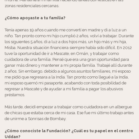
zonas residenciales cercanas.
¿Cómo apoyaste a tu familia?
Tenía apenas 19 años cuando me convertí en madre y di a luz a un
niño. Tan pronto como mi hijo cumplió 2 años, volví a trabajar. Durante
los siguientes 5 años, di a luz a dos hijos más, un hijo más y mi hija,
Misba. Nuestra situación financiera siempre había sido difícil. En 2012
tuve la oportunidad de ir a Mascate, en Omán, y trabajar como
cuidadora de una familia. Pensé que era una gran oportunidad para
ganar más dinero y mantener a mi propia familia. Trabajé allí durante
2 años. Sin embargo, debido a algunos asuntos familiares, mi esposo
me pidió que regresara a la India. Tan pronto como llegué a la India,
mi esposo quemó mi pasaporte, acabando con toda posibilidad de
regresar a Mascate y de ayudar a mi familia a pagar los abusivos
préstamos.
Más tarde, decidí empezar a trabajar como cuidadora en un albergue
de chicas que estaba cerca de mi casa. Ese fue mi último trabajo antes
de unirme a Sonrisas de Bombay.
¿Cómo conociste la Fundación? ¿Cuál es tu papel en el centro
Uddan?