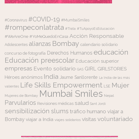
#COVID-19
#Coronavirus
#MumbaiSmiles
#rompeconlatrata
#Trata
#TuApoyoEsEducación
Acción Responsable
#WeAreOne
#YoMeQuedoEnCasa
Bombay
alianzas
calendario solidario
Adolescentes
educación
Derechos Humanos
concurso de fotografía
Educación preescolar
Educación superior
empresas
Evento solidario
GIRL
GIRLSTORIES
GAS
India
Héroes anónimos
Jaume Sanllorente
La India de las más
Life Skills Empowerment
Mujer
LSE
valientes
Mumbai Smiles
Mujeres de Bombay
Nepal
Parvularios
salud
Revisiones médicas
Sant Jordi
sensibilización
slums
tráfico humano
viajar a
voluntariado
visitas
Bombay
viajar a India
viajes solidarios