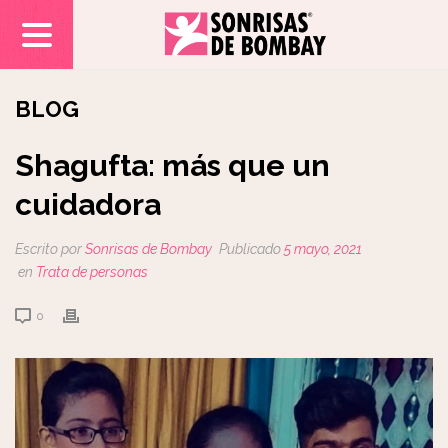
BLOG
Shagufta: más que un
cuidadora
Escrito por
Sonrisas de Bombay
Publicado
5 mayo, 2021
en
Trata de personas
0