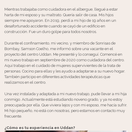
Mientras trabajaba como cuidadora en el albergue, llegué a estar
harta de mi esposo y su maltrato. Quería salir de casa. Mis hijos
siempre me apoyaron. En 2019, perdí a mi hijo de 19 años en un
desafortunado accidente cuando se cayó de un edificio en
construcción. Fue un duro golpe para todos nosotros.
Durante el confinamiento, mi vecino, y miembro de Sonrisas de
Bombay, Samson Coelho, me informó sobre una vacante en el
proyecto del centro Uddan. Me presenté y lo conseguí. Comencé en
mi nuevo trabajo en septiembre de 2020 como cuidadora del centro.
Aquí trabajo en el cuidado de mujeres supervivientes de la trata de
personas. Cocino para ellas y les ayudo a adaptarse a su nuevo hogar.
También participo en diferentes actividades terapéuticas que
realizamos en el centro.
Una vez instalada y adaptada a mi nuevo trabajo, pude llevar a mi hija
conmigo. Actualmente está estudiando noveno grado, y ya no estoy
preocupada por ella. Que viviera lejos y con mi esposo, me hacía sufrir.
Mi hijo pequeño, no está con nosotras, pero estamos en contacto muy
frecuente.
¿Cómo es tu experiencia en Uddan?