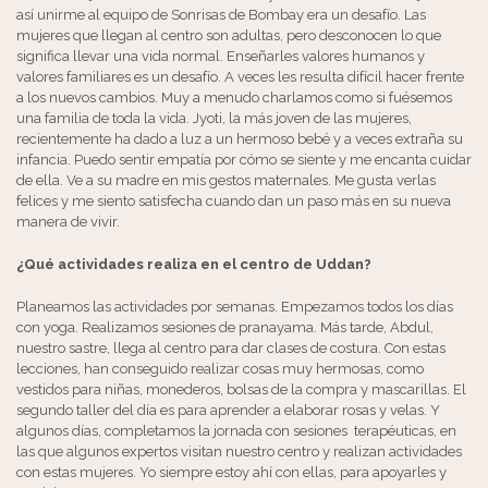
así unirme al equipo de Sonrisas de Bombay era un desafío. Las
mujeres que llegan al centro son adultas, pero desconocen lo que
significa llevar una vida normal. Enseñarles valores humanos y
valores familiares es un desafío. A veces les resulta difícil hacer frente
a los nuevos cambios. Muy a menudo charlamos como si fuésemos
una familia de toda la vida. Jyoti, la más joven de las mujeres,
recientemente ha dado a luz a un hermoso bebé y a veces extraña su
infancia. Puedo sentir empatía por cómo se siente y me encanta cuidar
de ella. Ve a su madre en mis gestos maternales. Me gusta verlas
felices y me siento satisfecha cuando dan un paso más en su nueva
manera de vivir.
¿Qué actividades realiza en el centro de Uddan?
Planeamos las actividades por semanas. Empezamos todos los días
con yoga. Realizamos sesiones de pranayama. Más tarde, Abdul,
nuestro sastre, llega al centro para dar clases de costura. Con estas
lecciones, han conseguido realizar cosas muy hermosas, como
vestidos para niñas, monederos, bolsas de la compra y mascarillas. El
segundo taller del día es para aprender a elaborar rosas y velas. Y
algunos días, completamos la jornada con sesiones terapéuticas, en
las que algunos expertos visitan nuestro centro y realizan actividades
con estas mujeres. Yo siempre estoy ahí con ellas, para apoyarles y