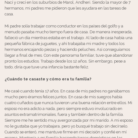
Nací y crecí en los suburbios de Marol, Andheri. Siendo la mayor de 7
hermanos, mi padres me pidieron que les ayudara en las tareas de
casa.
Mi padre solía trabajar como conductor en los países del golfo y a
menudo pasaba mucho tiempo fuera de casa. De manera inesperada,
falleció un día mientras estaba en el trabajo. Al lado de casa había una
pequeña fábrica de juguetes, y ahí trabajaba mi madre y todos los
hermanos encajando piezas y haciendo peluches. Así conseguíamos
llegar a final de mes. Con este panorama familiar, tuve que abandonar
pronto los estudios. Trabajo desde los 12 años. Sin embargo, pese a
todo, diría que tuve una infancia bastante feliz.
¿Cuándo te casaste y cómo era tu familia?
Me casé cuando tenía 17 años. En casa de mis padres no ganábamos
mucho pero éramos felices juntos. En casa de mis suegros había
cuatro cuñados que nunca tuvieron una buena relación entre ellos. Mi
esposo no era adicto a nada, pero siempre estuvo involucrado en
asuntos extramatrimoniales, fuera y también dentro de la familia.
Siempre me he sentido muy avergonzada por mi marido. A mi esposo
no le gustaba que yo trabajara, pero yo busqué trabajo sin decírselo.
Cuando se enteró, me mantuve firme en mi decisión y confié en mí
misma. Mantenía a mi familia haciendo tareas domésticas en las