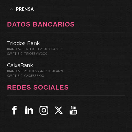
PRENSA
DATOS BANCARIOS
Triodos Bank
IBAN: ES75 1491 0001 2320 3004 8025
SWIFT BIC: TRIOESMMXXX
CaixaBank
IBAN: ES05 2100 0777 4202 0020 4439
SWIFT BIC: CAIXESBBXXX
REDES SOCIALES