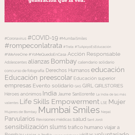
#COVID-19
#Coronavirus
#MumbaiSmiles
#rompeconlatrata
#Trata
#TuApoyoEsEducación
Acción Responsable
#WeAreOne
#YoMeQuedoEnCasa
Bombay
alianzas
calendario solidario
Adolescentes
educación
Derechos Humanos
concurso de fotografía
Educación preescolar
Educación superior
empresas
Evento solidario
GIRL
GIRLSTORIES
GAS
India
Héroes anónimos
Jaume Sanllorente
La India de las más
Life Skills Empowerment
Mujer
LSE
valientes
Mumbai Smiles
Mujeres de Bombay
Nepal
Parvularios
salud
Revisiones médicas
Sant Jordi
sensibilización
slums
tráfico humano
viajar a
voluntariado
visitas
Bombay
viajar a India