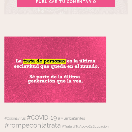
#COVID-19
#Coronavirus
#MumbaiSmiles
#rompeconlatrata
#Trata
#TuApoyoEsEducación