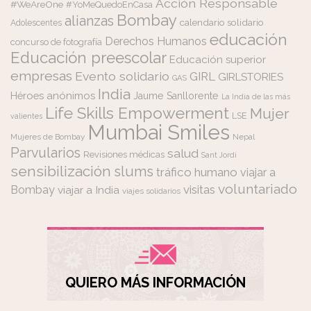
Acción Responsable
#WeAreOne
#YoMeQuedoEnCasa
Bombay
alianzas
calendario solidario
Adolescentes
educación
Derechos Humanos
concurso de fotografía
Educación preescolar
Educación superior
empresas
Evento solidario
GIRL
GIRLSTORIES
GAS
India
Héroes anónimos
Jaume Sanllorente
La India de las más
Life Skills Empowerment
Mujer
LSE
valientes
Mumbai Smiles
Mujeres de Bombay
Nepal
Parvularios
salud
Revisiones médicas
Sant Jordi
sensibilización
slums
tráfico humano
viajar a
voluntariado
visitas
Bombay
viajar a India
viajes solidarios
QUIERO MÁS INFORMACIÓN