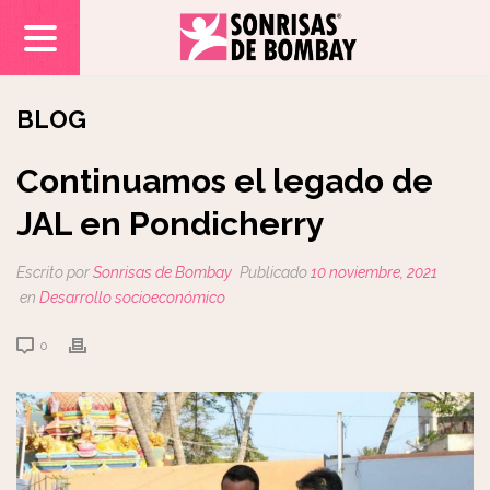
BLOG
Continuamos el legado de
JAL en Pondicherry
Escrito por
Sonrisas de Bombay
Publicado
10 noviembre, 2021
en
Desarrollo socioeconómico
0