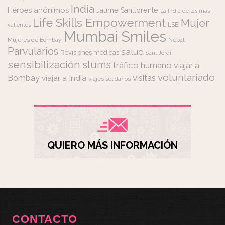
India
Héroes anónimos
Jaume Sanllorente
La India de las más
Life Skills Empowerment
Mujer
LSE
valientes
Mumbai Smiles
Mujeres de Bombay
Nepal
Parvularios
salud
Revisiones médicas
Sant Jordi
sensibilización
slums
tráfico humano
viajar a
voluntariado
visitas
Bombay
viajar a India
viajes solidarios
QUIERO MÁS INFORMACIÓN
CONTACTO