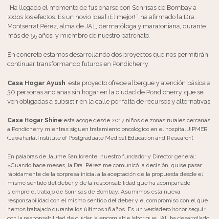
“Ha llegado el momento de fusionarse con Sonrisas de Bombay a
todos los efectos. Es un novio ideal ¡El mejor!”, ha afirmado la Dra.
Montserrat Pérez, alma de JAL, dermatóloga y maratoniana, durante
más de 55 años, y miembro de nuestro patronato.
En concreto estamos desarrollando dos proyectos que nos permitirán
continuar transformando futuros en Pondicherry:
Casa Hogar Ayush
: este proyecto ofrece albergue y atención básica a
30 personas ancianas sin hogar en la ciudad de Pondicherry, que se
ven obligadas a subsistir en la calle por falta de recursos y alternativas.
Casa Hogar Shine
:esta acoge desde 2017 niños de zonas rurales cercanas
a Pondicherry mientras siguen tratamiento oncológico en el hospital JIPMER
(Jawaharlal Institute of Postgraduate Medical Education and Research).
En palabras de Jaume Sanllorente, nuestro fundador y Director general:
«Cuando hace meses, la Dra. Pérez me comunicó la decisión, quise pasar
rápidamente de la sorpresa inicial a la aceptación de la propuesta desde el
mismo sentido del deber y de la responsabilidad que ha acompañado
siempre el trabajo de Sonrisas de Bombay. Asumimos esta nueva
responsabilidad con el mismo sentido del deber y el compromiso con el que
hemos trabajado durante los últimos 16 años. Es un verdadero honor seguir
con la responsabilidad de cuidar la encomiable labor que JAL ha desarrollado