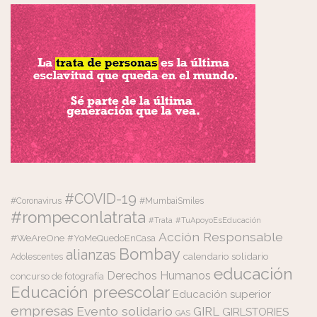
#COVID-19
#Coronavirus
#MumbaiSmiles
#rompeconlatrata
#Trata
#TuApoyoEsEducación
Acción Responsable
#WeAreOne
#YoMeQuedoEnCasa
Bombay
alianzas
calendario solidario
Adolescentes
educación
Derechos Humanos
concurso de fotografía
Educación preescolar
Educación superior
empresas
Evento solidario
GIRL
GIRLSTORIES
GAS