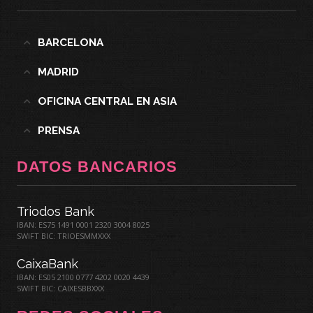
BARCELONA
MADRID
OFICINA CENTRAL EN ASIA
PRENSA
DATOS BANCARIOS
Triodos Bank
IBAN: ES75 1491 0001 2320 3004 8025
SWIFT BIC: TRIOESMMXXX
CaixaBank
IBAN: ES05 2100 0777 4202 0020 4439
SWIFT BIC: CAIXESBBXXX