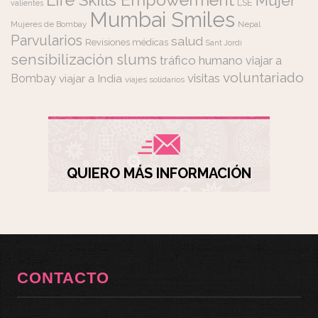
Mujer
LSE
valientes
Mumbai Smiles
Mujeres de Bombay
Nepal
Parvularios
salud
Revisiones médicas
Sant Jordi
sensibilización
slums
tráfico humano
viajar a
voluntariado
visitas
Bombay
viajar a India
viajes solidarios
QUIERO MÁS INFORMACIÓN
CONTACTO