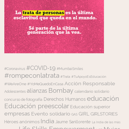
#COVID-19
#Coronavirus
#MumbaiSmiles
#rompeconlatrata
#Trata
#TuApoyoEsEducación
Acción Responsable
#WeAreOne
#YoMeQuedoEnCasa
Bombay
alianzas
calendario solidario
Adolescentes
educación
Derechos Humanos
concurso de fotografía
Educación preescolar
Educación superior
empresas
Evento solidario
GIRL
GIRLSTORIES
GAS
India
Héroes anónimos
Jaume Sanllorente
La India de las más
Life Skills Empowerment