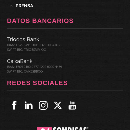
PRENSA
DATOS BANCARIOS
Triodos Bank
IBAN: ES75 1491 0001 2320 3004 8025
SWIFT BIC: TRIOESMMXXX
CaixaBank
IBAN: ES05 2100 0777 4202 0020 4439
SWIFT BIC: CAIXESBBXXX
REDES SOCIALES