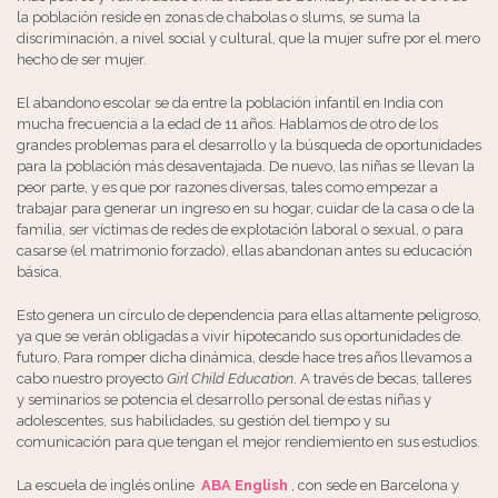
la población reside en zonas de chabolas o slums, se suma la
discriminación, a nivel social y cultural, que la mujer sufre por el mero
hecho de ser mujer.
El abandono escolar se da entre la población infantil en India con
mucha frecuencia a la edad de 11 años. Hablamos de otro de los
grandes problemas para el desarrollo y la búsqueda de oportunidades
para la población más desaventajada. De nuevo, las niñas se llevan la
peor parte, y es que por razones diversas, tales como empezar a
trabajar para generar un ingreso en su hogar, cuidar de la casa o de la
familia, ser víctimas de redes de explotación laboral o sexual, o para
casarse (el matrimonio forzado), ellas abandonan antes su educación
básica.
Esto genera un círculo de dependencia para ellas altamente peligroso,
ya que se verán obligadas a vivir hipotecando sus oportunidades de
futuro. Para romper dicha dinámica, desde hace tres años llevamos a
cabo nuestro proyecto
Girl Child Education
. A través de becas, talleres
y seminarios se potencia el desarrollo personal de estas niñas y
adolescentes, sus habilidades, su gestión del tiempo y su
comunicación para que tengan el mejor rendiemiento en sus estudios.
La escuela de inglés online
ABA English
, con sede en Barcelona y