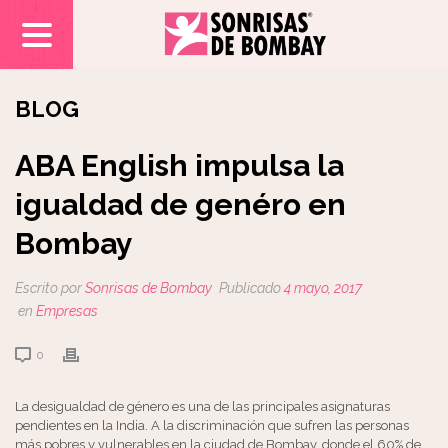
BLOG
ABA English impulsa la
igualdad de genéro en
Bombay
Escrito por
Sonrisas de Bombay
Publicado
4 mayo, 2017
en
Empresas
0
La desigualdad de género es una de las principales asignaturas
pendientes en la India. A la discriminación que sufren las personas
más pobres y vulnerables en la ciudad de Bombay, donde el 60% de