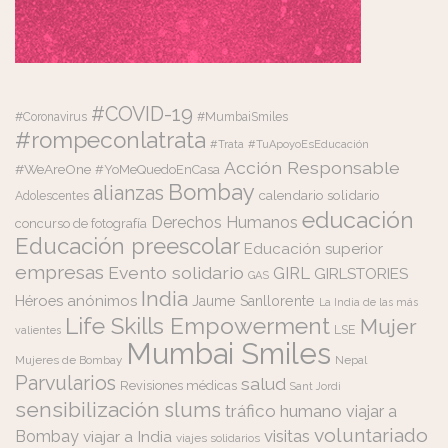
#COVID-19
#Coronavirus
#MumbaiSmiles
#rompeconlatrata
#Trata
#TuApoyoEsEducación
Acción Responsable
#WeAreOne
#YoMeQuedoEnCasa
Bombay
alianzas
calendario solidario
Adolescentes
educación
Derechos Humanos
concurso de fotografía
Educación preescolar
Educación superior
empresas
Evento solidario
GIRL
GIRLSTORIES
GAS
India
Héroes anónimos
Jaume Sanllorente
La India de las más
Life Skills Empowerment
Mujer
LSE
valientes
Mumbai Smiles
Mujeres de Bombay
Nepal
Parvularios
salud
Revisiones médicas
Sant Jordi
sensibilización
slums
tráfico humano
viajar a
voluntariado
visitas
Bombay
viajar a India
viajes solidarios