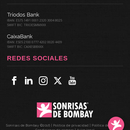
Triodos Bank
IBAN: ES75 1491 0001 2320 3004 8025
SWIFT BIC: TRIOESMMXXX
CaixaBank
IBAN: ES05 2100 0777 4202 0020 4439
SWIFT BIC: CAIXESBBXXX
REDES SOCIALES
Sonrisas de Bombay ©2016 |
Política de privacidad
|
Política de cookies
|