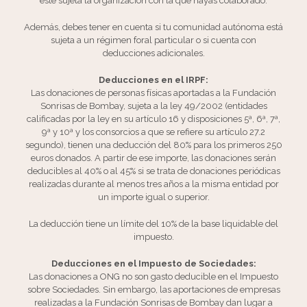
esté sujeta la organización con la que hayas colaborado.
Además, debes tener en cuenta si tu comunidad autónoma está
sujeta a un régimen foral particular o si cuenta con
deducciones adicionales.
Deducciones en el IRPF:
Las donaciones de personas físicas aportadas a la Fundación
Sonrisas de Bombay, sujeta a la ley 49/2002 (entidades
calificadas por la ley en su artículo 16 y disposiciones 5ª, 6ª, 7ª,
9ª y 10ª y los consorcios a que se refiere su artículo 27.2
segundo), tienen una deducción del 80% para los primeros 250
euros donados. A partir de ese importe, las donaciones serán
deducibles al 40% o al 45% si se trata de donaciones periódicas
realizadas durante al menos tres años a la misma entidad por
un importe igual o superior.
La deducción tiene un límite del 10% de la base liquidable del
impuesto.
Deducciones en el Impuesto de Sociedades:
Las donaciones a ONG no son gasto deducible en el Impuesto
sobre Sociedades. Sin embargo, las aportaciones de empresas
realizadas a la Fundación Sonrisas de Bombay dan lugar a