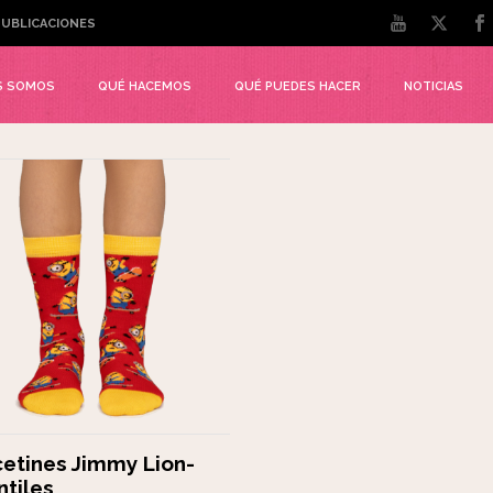
UBLICACIONES
S SOMOS
QUÉ HACEMOS
QUÉ PUEDES HACER
NOTICIAS
cetines Jimmy Lion-
ntiles