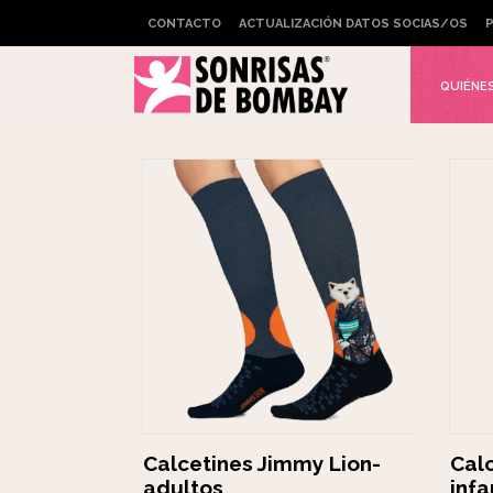
CONTACTO
ACTUALIZACIÓN DATOS SOCIAS/OS
P
TIENDA ONLINE
QUIÉNE
Calcetines Jimmy Lion-
Cal
adultos
infa