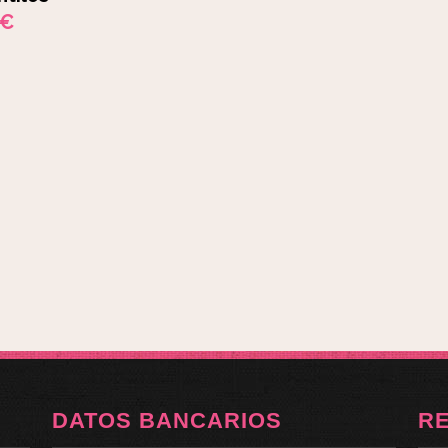
€
DATOS BANCARIOS
R