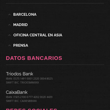
BARCELONA
MADRID
OFICINA CENTRAL EN ASIA
PRENSA
DATOS BANCARIOS
Triodos Bank
IBAN: ES75 1491 0001 2320 3004 8025
SWIFT BIC: TRIOESMMXXX
CaixaBank
IBAN: ES05 2100 0777 4202 0020 4439
SWIFT BIC: CAIXESBBXXX