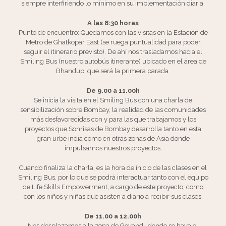
siempre interfiriendo lo mínimo en su implementación diaria.
A las 8:30 horas
Punto de encuentro: Quedamos con las visitas en la Estación de
Metro de Ghatkopar East (se ruega puntualidad para poder
seguir el itinerario previsto). De ahí nos trasladamos hacia el
Smiling Bus (nuestro autobús itinerante) ubicado en el área de
Bhandup, que será la primera parada.
De 9.00 a 11.00h
Se inicia la visita en el Smiling Bus con una charla de
sensibilización sobre Bombay, la realidad de las comunidades
más desfavorecidas con y para las que trabajamos y los
proyectos que Sonrisas de Bombay desarrolla tanto en esta
gran urbe india como en otras zonas de Asia donde
impulsamos nuestros proyectos.
Cuando finaliza la charla, es la hora de inicio de las clases en el
Smiling Bus, por lo que se podrá interactuar tanto con el equipo
de Life Skills Empowerment, a cargo de este proyecto, como
con los niños y niñas que asisten a diario a recibir sus clases.
De 11.00 a 12.00h
Nos desplazamos a la zona de Govandi, donde se haya el