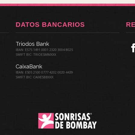
DATOS BANCARIOS
R
Triodos Bank
IBAN: ES75 1491 0001 2320 3004 8025
SWIFT BIC: TRIOESMMXXX
CaixaBank
IBAN: ES05 2100 0777 4202 0020 4439
SWIFT BIC: CAIXESBBXXX