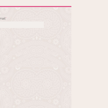
mail
*