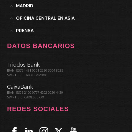
MADRID
OFICINA CENTRAL EN ASIA
PRENSA
DATOS BANCARIOS
Triodos Bank
IBAN: ES75 1491 0001 2320 3004 8025
SWIFT BIC: TRIOESMMXXX
CaixaBank
IBAN: ES05 2100 0777 4202 0020 4439
SWIFT BIC: CAIXESBBXXX
REDES SOCIALES