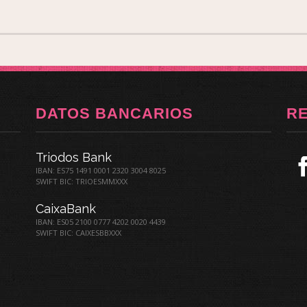
DATOS BANCARIOS
R
Triodos Bank
IBAN: ES75 1491 0001 2320 3004 8025
SWIFT BIC: TRIOESMMXXX
CaixaBank
IBAN: ES05 2100 0777 4202 0020 4439
SWIFT BIC: CAIXESBBXXX