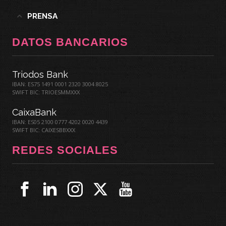
PRENSA
DATOS BANCARIOS
Triodos Bank
IBAN: ES75 1491 0001 2320 3004 8025
SWIFT BIC: TRIOESMMXXX
CaixaBank
IBAN: ES05 2100 0777 4202 0020 4439
SWIFT BIC: CAIXESBBXXX
REDES SOCIALES