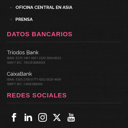
OFICINA CENTRAL EN ASIA
PRENSA
DATOS BANCARIOS
Triodos Bank
IBAN: ES75 1491 0001 2320 3004 8025
SWIFT BIC: TRIOESMMXXX
CaixaBank
IBAN: ES05 2100 0777 4202 0020 4439
SWIFT BIC: CAIXESBBXXX
REDES SOCIALES