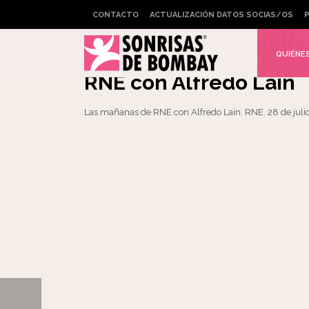
CONTACTO
ACTUALIZACIÓN DATOS SOCIAS/OS
P
Widget not in any sidebars
7000 km x Bombay en 
QUIÉNE
RNE con Alfredo Laín
Las mañanas de RNE con Alfredo Laín. RNE. 28 de juli