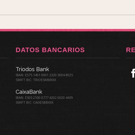
DATOS BANCARIOS
R
Triodos Bank
IBAN: ES75 1491 0001 2320 3004 8025
SWIFT BIC: TRIOESMMXXX
CaixaBank
IBAN: ES05 2100 0777 4202 0020 4439
SWIFT BIC: CAIXESBBXXX